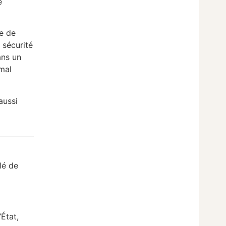
e
ue de
 sécurité
ans un
 mal
aussi
lé de
’État,