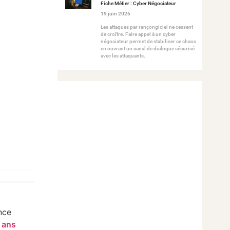
Fiche Métier : Cyber Négociateur
19 juin 2026
Les attaques par rançongiciel ne cessent
de croître. Faire appel à un cyber
négociateur permet de stabiliser ce chaos
en ouvrant un canal de dialogue sécurisé
avec les attaquants.
nce
 ans