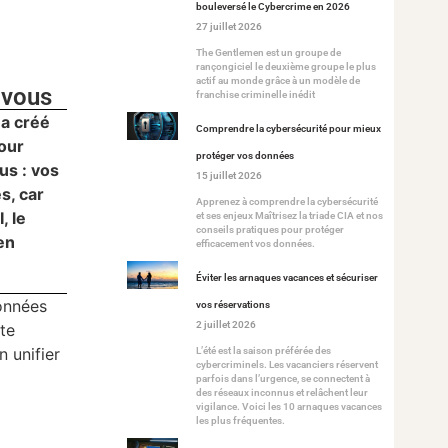
bouleversé le Cybercrime en 2026
27 juillet 2026
The Gentlemen est un groupe de
rançongiciel le deuxième groupe le plus
actif au monde grâce à un modèle de
 vous
franchise criminelle inédit
 a créé
Comprendre la cybersécurité pour mieux
pour
protéger vos données
us : vos
15 juillet 2026
s, car
Apprenez à comprendre la cybersécurité
, le
et ses enjeux Maîtrisez la triade CIA et nos
conseils pratiques pour protéger
en
efficacement vos données.
Éviter les arnaques vacances et sécuriser
onnées
vos réservations
2 juillet 2026
rte
n unifier
L’été est la saison préférée des
cybercriminels. Les vacanciers réservent
parfois dans l’urgence, se connectent à
des réseaux inconnus et relâchent leur
vigilance. Voici les 10 arnaques vacances
les plus fréquentes.