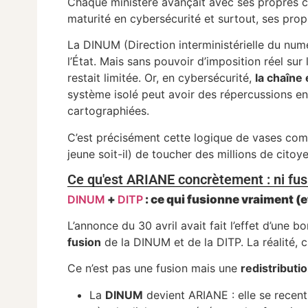
Chaque ministère avançait avec ses propres ca
maturité en cybersécurité et surtout, ses propr
La DINUM (Direction interministérielle du numé
l’État. Mais sans pouvoir d’imposition réel su
restait limitée. Or, en cybersécurité,
la chaîne 
système isolé peut avoir des répercussions en
cartographiées.
C’est précisément cette logique de vases com
jeune soit-il) de toucher des millions de citoy
Ce qu'est ARIANE concrètement : ni fusi
DINUM
+
DITP
: ce qui fusionne vraiment (e
L’annonce du 30 avril avait fait l’effet d’une 
fusion
de la DINUM et de la DITP. La réalité, c
Ce n’est pas une fusion mais une
redistributi
La
DINUM
devient ARIANE : elle se recentr