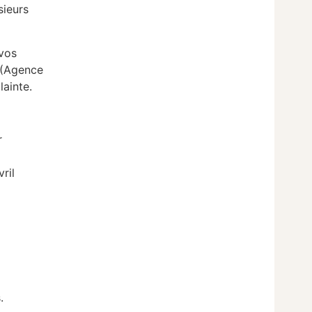
sieurs
 vos
R (Agence
lainte.
r
ril
.