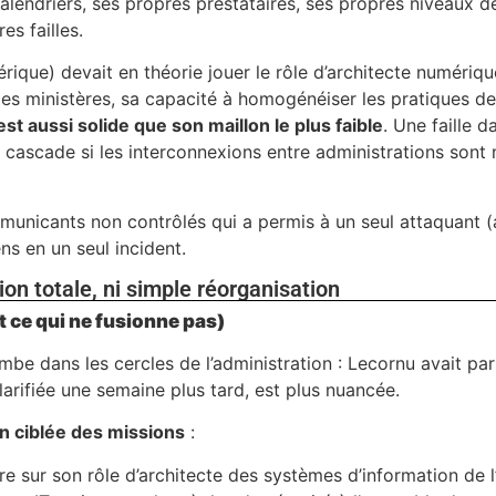
lendriers, ses propres prestataires, ses propres niveaux d
es failles.
rique) devait en théorie jouer le rôle d’architecte numériq
r les ministères, sa capacité à homogénéiser les pratiques de
est aussi solide que son maillon le plus faible
. Une faille d
 cascade si les interconnexions entre administrations sont
municants non contrôlés qui a permis à un seul attaquant (
ens en un seul incident.
on totale, ni simple réorganisation
t ce qui ne fusionne pas)
bombe dans les cercles de l’administration : Lecornu avait par
larifiée une semaine plus tard, est plus nuancée.
on ciblée des missions
:
e sur son rôle d’architecte des systèmes d’information de l