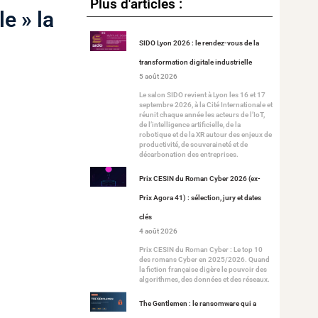
Plus d'articles :
le » la
SIDO Lyon 2026 : le rendez-vous de la
transformation digitale industrielle
5 août 2026
Le salon SIDO revient à Lyon les 16 et 17
septembre 2026, à la Cité Internationale et
réunit chaque année les acteurs de l’IoT,
de l’intelligence artificielle, de la
robotique et de la XR autour des enjeux de
productivité, de souveraineté et de
décarbonation des entreprises.
Prix CESIN du Roman Cyber 2026 (ex-
Prix Agora 41) : sélection, jury et dates
clés
4 août 2026
Prix CESIN du Roman Cyber : Le top 10
des romans Cyber en 2025/2026. Quand
la fiction française digère le pouvoir des
algorithmes, des données et des réseaux.
The Gentlemen : le ransomware qui a