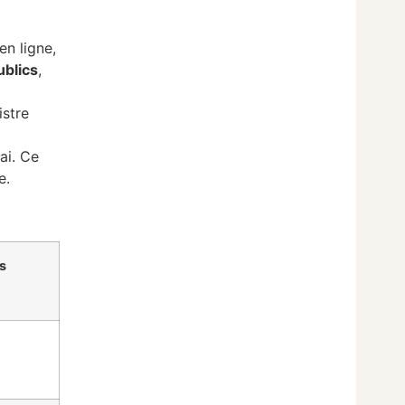
n ligne,
ublics
,
istre
ai. Ce
e.
s