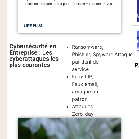
solutions indispensables pour sécuriser vos accès et vos
fichiers sereinement.
LIRE PLUS
Cybersécurité en
Ransomware,
Entreprise : Les
Phishing,Spyware,Attaques
cyberattaques les
par déni de
plus courantes
P
service
Faux RIB,
Faux email,
arnaque au
patron
Attaques
Zero-day