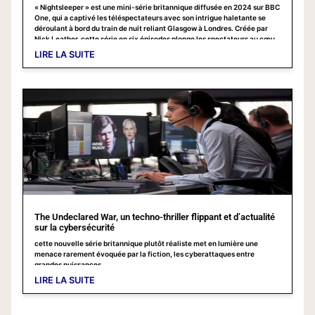
« Nightsleeper » est une mini-série britannique diffusée en 2024 sur BBC
One, qui a captivé les téléspectateurs avec son intrigue haletante se
déroulant à bord du train de nuit reliant Glasgow à Londres. Créée par
Nick Leather, cette série en six épisodes plonge les spectateurs au cœur
d’un thriller cybernétique où chaque minute compte.
LIRE LA SUITE
The Undeclared War, un techno-thriller flippant et d’actualité
sur la cybersécurité
cette nouvelle série britannique plutôt réaliste met en lumière une
menace rarement évoquée par la fiction, les cyberattaques entre
grandes puissances
LIRE LA SUITE