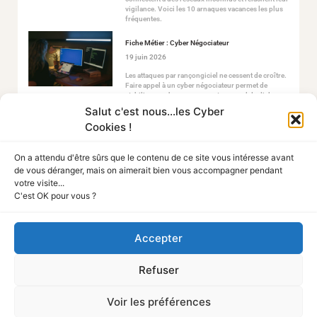
vigilance. Voici les 10 arnaques vacances les plus
fréquentes.
Fiche Métier : Cyber Négociateur
19 juin 2026
Les attaques par rançongiciel ne cessent de croître.
Faire appel à un cyber négociateur permet de
stabiliser ce chaos en ouvrant un canal de dialogue
sécurisé avec les attaquants.
Salut c'est nous...les Cyber
Cookies !
On a attendu d'être sûrs que le contenu de ce site vous intéresse avant
de vous déranger, mais on aimerait bien vous accompagner pendant
votre visite...
C'est OK pour vous ?
Tout Sur La Cyber
Accepter
A PROPOS
Refuser
Mentions légales
Politique de confidentialité
Politique des cookies
Voir les préférences
NOUS CONTACTER
Média