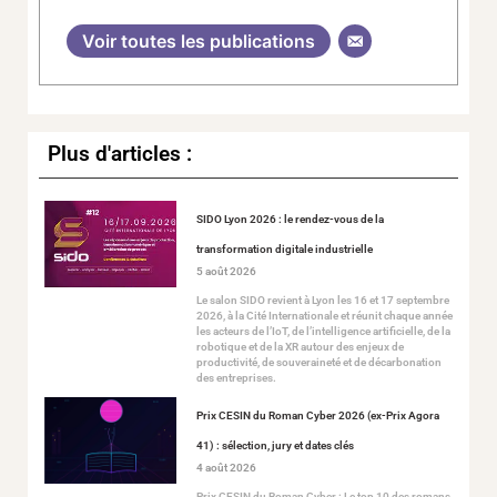
Voir toutes les publications
Plus d'articles :
SIDO Lyon 2026 : le rendez-vous de la
transformation digitale industrielle
5 août 2026
Le salon SIDO revient à Lyon les 16 et 17 septembre
2026, à la Cité Internationale et réunit chaque année
les acteurs de l’IoT, de l’intelligence artificielle, de la
robotique et de la XR autour des enjeux de
productivité, de souveraineté et de décarbonation
des entreprises.
Prix CESIN du Roman Cyber 2026 (ex-Prix Agora
41) : sélection, jury et dates clés
4 août 2026
Prix CESIN du Roman Cyber : Le top 10 des romans