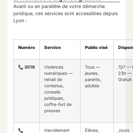
Avant ou en parallèle de votre démarche
juridique, ces services sont accessibles depuis
Lyon :
Numéro
Service
Public visé
Disponi
📞 3018
Violences
Tous —
7j/7 — 
numériques —
jeunes,
23h —
retrait de
parents,
Gratuit
contenus,
adultes
conseils
juridiques,
coffre-fort de
preuves
📞
Harcèlement
Élèves,
Jours