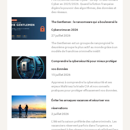
Cyber en 2025/2026. Quand la fiction française
digère le pouvoir des algorithmes, des données et
des réseaux.
The Gentlemen : le ransomware qui a bouleversé le
Cybercrime en 2026
27 juillet 2026
The Gentlemen est un groupe de rançongiciel le
deuxième groupe le plus actif au monde grâce à un
modèle de franchise criminelle inédit
Comprendre la cybersécurité pour mieux protéger
vos données
15 juillet 2026
Apprenez à comprendre la cybersécurité et ses
enjeux Maîtrisez la triade CIA et nos conseils
pratiques pour protéger efficacement vos données.
Éviter les arnaques vacances et sécuriser vos
réservations
2 juillet 2026
L’été est la saison préférée des cybercriminels. Les
vacanciers réservent parfois dans l’urgence, se
connectent à des réseaux inconnus et relâchent leur