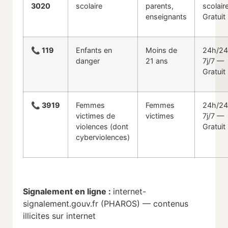
3020
scolaire
parents,
scolair
enseignants
Gratuit
📞 119
Enfants en
Moins de
24h/2
danger
21 ans
7j/7 —
Gratuit
📞 3919
Femmes
Femmes
24h/2
victimes de
victimes
7j/7 —
violences (dont
Gratuit
cyberviolences)
Signalement en ligne :
internet-
signalement.gouv.fr (PHAROS) — contenus
illicites sur internet