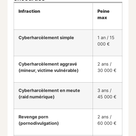
Infraction
Peine
max
Cyberharcèlement simple
1 an / 15
000 €
Cyberharcèlement aggravé
2 ans /
(mineur, victime vulnérable)
30 000 €
Cyberharcèlement en meute
3 ans /
(raid numérique)
45 000 €
Revenge porn
2 ans /
(pornodivulgation)
60 000 €