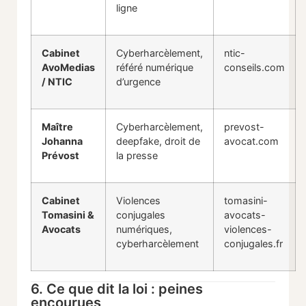
ligne
Cabinet
Cyberharcèlement,
ntic-
AvoMedias
référé numérique
conseils.com
/ NTIC
d’urgence
Maître
Cyberharcèlement,
prevost-
Johanna
deepfake, droit de
avocat.com
Prévost
la presse
Cabinet
Violences
tomasini-
Tomasini &
conjugales
avocats-
Avocats
numériques,
violences-
cyberharcèlement
conjugales.fr
6. Ce que dit la loi : peines
encourues