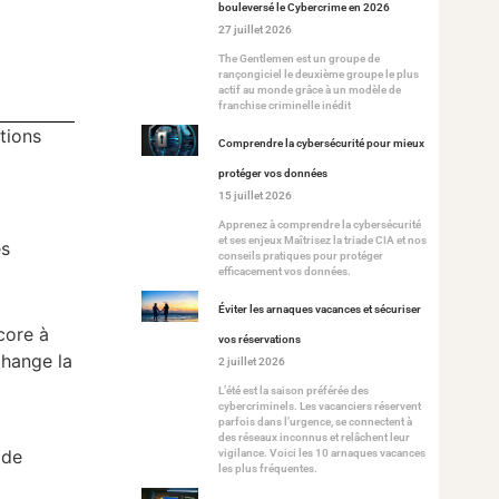
bouleversé le Cybercrime en 2026
27 juillet 2026
The Gentlemen est un groupe de
rançongiciel le deuxième groupe le plus
actif au monde grâce à un modèle de
franchise criminelle inédit
tions
Comprendre la cybersécurité pour mieux
protéger vos données
15 juillet 2026
Apprenez à comprendre la cybersécurité
et ses enjeux Maîtrisez la triade CIA et nos
és
conseils pratiques pour protéger
efficacement vos données.
Éviter les arnaques vacances et sécuriser
core à
vos réservations
change la
2 juillet 2026
L’été est la saison préférée des
cybercriminels. Les vacanciers réservent
parfois dans l’urgence, se connectent à
des réseaux inconnus et relâchent leur
 de
vigilance. Voici les 10 arnaques vacances
les plus fréquentes.