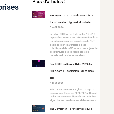
Plus d'articles :
prises
SIDO Lyon 2026 : le rendez-vous de la
transformation digitale industrielle
5 août 2026
Le salon SIDO revient à Lyon les 16 et 17
septembre 2026, à la Cité Internationale et
réunit chaque année les acteurs de l’IoT,
de l’intelligence artificielle, de la
robotique et de la XR autour des enjeux de
productivité, de souveraineté et de
décarbonation des entreprises.
Prix CESIN du Roman Cyber 2026 (ex-
Prix Agora 41) : sélection, jury et dates
clés
4 août 2026
Prix CESIN du Roman Cyber : Le top 10
des romans Cyber en 2025/2026. Quand
la fiction française digère le pouvoir des
algorithmes, des données et des réseaux.
The Gentlemen : le ransomware qui a