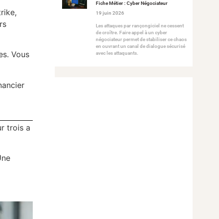
Fiche Métier : Cyber Négociateur
rike,
19 juin 2026
rs
Les attaques par rançongiciel ne cessent
de croître. Faire appel à un cyber
négociateur permet de stabiliser ce chaos
en ouvrant un canal de dialogue sécurisé
es. Vous
avec les attaquants.
nancier
r trois a
Une