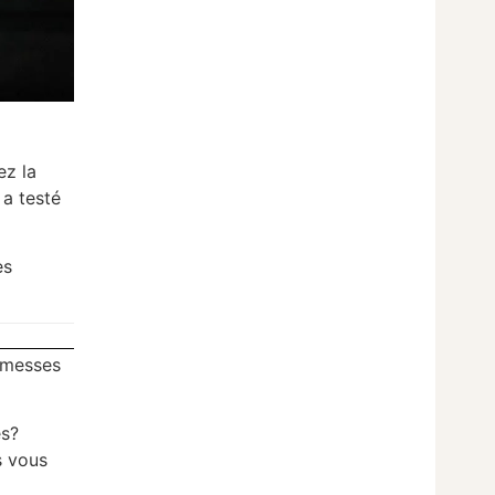
ez la
 a testé
es
romesses
es?
s vous