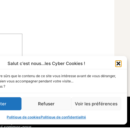
Salut c'est nous...les Cyber Cookies !
re sûrs que le contenu de ce site vous intéresse avant de vous déranger,
bien vous accompagner pendant votre visite...
us ?
ter
Refuser
Voir les préférences
OUS CONTACTER
Politique de cookies
Politique de confidentialité
édia
ous rejoindre
ui sommes-nous