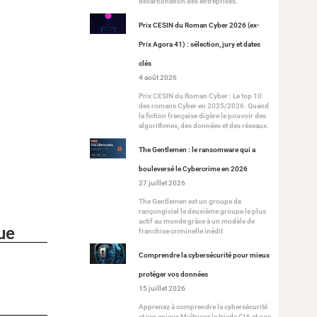
décarbonation des entreprises.
Prix CESIN du Roman Cyber 2026 (ex-
Prix Agora 41) : sélection, jury et dates
clés
4 août 2026
Prix CESIN du Roman Cyber : Le top 10
des romans Cyber en 2025/2026. Quand
la fiction française digère le pouvoir des
algorithmes, des données et des réseaux.
The Gentlemen : le ransomware qui a
bouleversé le Cybercrime en 2026
27 juillet 2026
The Gentlemen est un groupe de
rançongiciel le deuxième groupe le plus
actif au monde grâce à un modèle de
ue
franchise criminelle inédit
Comprendre la cybersécurité pour mieux
protéger vos données
15 juillet 2026
Apprenez à comprendre la cybersécurité
et ses enjeux Maîtrisez la triade CIA et nos