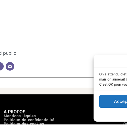
d public
On a attendu d'êt
mais on aimerait 
C'est OK pour vo
Accep
A PROPOS
N
Mentions légales
M
Politique de confidentialité
N
Politique des cookies
Q