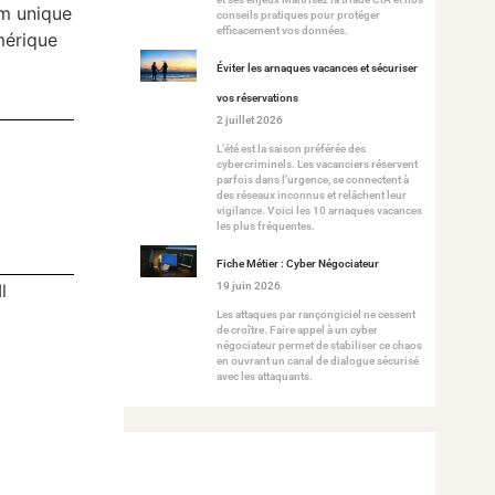
um unique
conseils pratiques pour protéger
efficacement vos données.
mérique
Éviter les arnaques vacances et sécuriser
vos réservations
2 juillet 2026
L’été est la saison préférée des
cybercriminels. Les vacanciers réservent
parfois dans l’urgence, se connectent à
des réseaux inconnus et relâchent leur
vigilance. Voici les 10 arnaques vacances
les plus fréquentes.
Fiche Métier : Cyber Négociateur
l
19 juin 2026
Les attaques par rançongiciel ne cessent
de croître. Faire appel à un cyber
négociateur permet de stabiliser ce chaos
en ouvrant un canal de dialogue sécurisé
avec les attaquants.