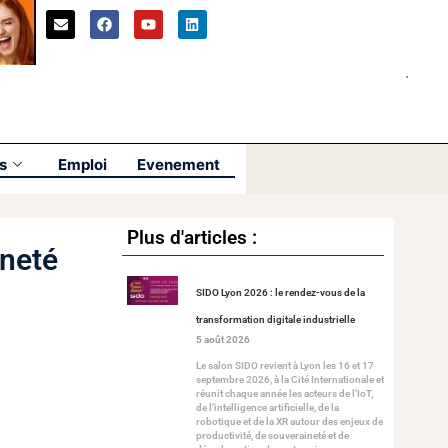
s
Emploi
Evenement
Plus d'articles :
ineté
SIDO Lyon 2026 : le rendez-vous de la
transformation digitale industrielle
5 août 2026
Le salon SIDO revient à Lyon les 16 et 17
septembre 2026, à la Cité Internationale et
réunit chaque année les acteurs de l’IoT,
de l’intelligence artificielle, de la
robotique et de la XR autour des enjeux de
productivité, de souveraineté et de