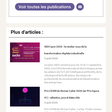
Voir toutes les publications
Plus d'articles :
SIDO Lyon 2026 : le rendez-vous de la
transformation digitale industrielle
5 août 2026
Le salon SIDO revient à Lyon les 16 et 17 septembre
2026, à la Cité Internationale et réunit chaque année
les acteurs de l’IoT, de l’intelligence artificielle, de la
robotique et de la XR autour des enjeux de
productivité, de souveraineté et de décarbonation
des entreprises.
Prix CESIN du Roman Cyber 2026 (ex-Prix Agora
41) : sélection, jury et dates clés
4 août 2026
Prix CESIN du Roman Cyber : Le top 10 des romans