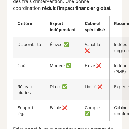
des frais d’intervention. Une bonne
coordination
réduit l’impact financier global
.
Critère
Expert
Cabinet
Recom
indépendant
spécialisé
Disponibilité
Élevée ✅
Variable
Indépe
❌
(urgenc
Coût
Modéré ✅
Élevé ❌
Indépe
(PME)
Réseau
Direct ✅
Limité ❌
Expert 
pirates
Support
Faible ❌
Complet
Cabinet
légal
✅
(confor
Faire appel à un cyber négociateur permet de