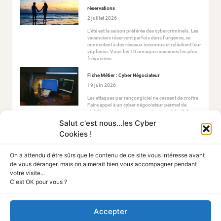
réservations
2 juillet 2026
L’été est la saison préférée des cybercriminels. Les
vacanciers réservent parfois dans l’urgence, se
connectent à des réseaux inconnus et relâchent leur
vigilance. Voici les 10 arnaques vacances les plus
fréquentes.
Fiche Métier : Cyber Négociateur
19 juin 2026
Les attaques par rançongiciel ne cessent de croître.
Faire appel à un cyber négociateur permet de
stabiliser ce chaos en ouvrant un canal de dialogue
sécurisé avec les attaquants.
Salut c'est nous...les Cyber
Cookies !
On a attendu d'être sûrs que le contenu de ce site vous intéresse avant
de vous déranger, mais on aimerait bien vous accompagner pendant
votre visite...
C'est OK pour vous ?
Tout Sur La Cyber
Accepter