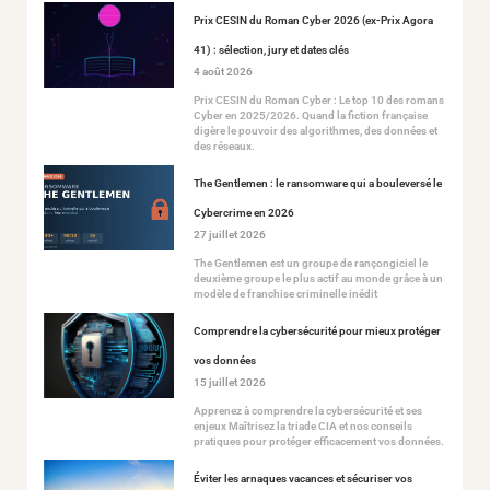
Prix CESIN du Roman Cyber 2026 (ex-Prix Agora
41) : sélection, jury et dates clés
4 août 2026
Prix CESIN du Roman Cyber : Le top 10 des romans
Cyber en 2025/2026. Quand la fiction française
digère le pouvoir des algorithmes, des données et
des réseaux.
The Gentlemen : le ransomware qui a bouleversé le
Cybercrime en 2026
27 juillet 2026
The Gentlemen est un groupe de rançongiciel le
deuxième groupe le plus actif au monde grâce à un
modèle de franchise criminelle inédit
Comprendre la cybersécurité pour mieux protéger
vos données
15 juillet 2026
Apprenez à comprendre la cybersécurité et ses
enjeux Maîtrisez la triade CIA et nos conseils
pratiques pour protéger efficacement vos données.
Éviter les arnaques vacances et sécuriser vos