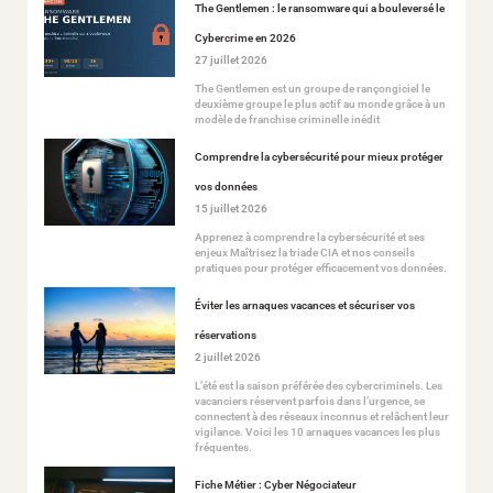
The Gentlemen : le ransomware qui a bouleversé le
Cybercrime en 2026
27 juillet 2026
The Gentlemen est un groupe de rançongiciel le
deuxième groupe le plus actif au monde grâce à un
modèle de franchise criminelle inédit
Comprendre la cybersécurité pour mieux protéger
vos données
15 juillet 2026
Apprenez à comprendre la cybersécurité et ses
enjeux Maîtrisez la triade CIA et nos conseils
pratiques pour protéger efficacement vos données.
Éviter les arnaques vacances et sécuriser vos
réservations
2 juillet 2026
L’été est la saison préférée des cybercriminels. Les
vacanciers réservent parfois dans l’urgence, se
connectent à des réseaux inconnus et relâchent leur
vigilance. Voici les 10 arnaques vacances les plus
fréquentes.
Fiche Métier : Cyber Négociateur