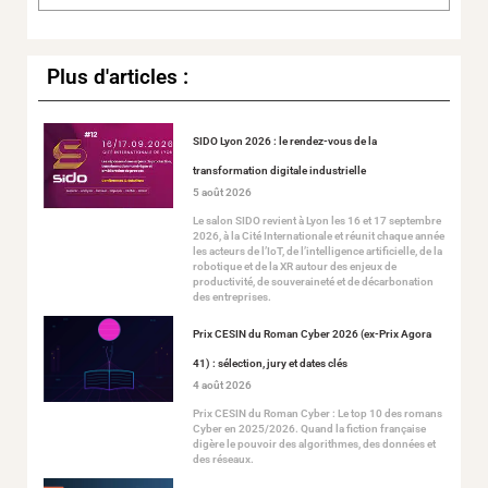
Plus d'articles :
SIDO Lyon 2026 : le rendez-vous de la
transformation digitale industrielle
5 août 2026
Le salon SIDO revient à Lyon les 16 et 17 septembre
2026, à la Cité Internationale et réunit chaque année
les acteurs de l’IoT, de l’intelligence artificielle, de la
robotique et de la XR autour des enjeux de
productivité, de souveraineté et de décarbonation
des entreprises.
Prix CESIN du Roman Cyber 2026 (ex-Prix Agora
41) : sélection, jury et dates clés
4 août 2026
Prix CESIN du Roman Cyber : Le top 10 des romans
Cyber en 2025/2026. Quand la fiction française
digère le pouvoir des algorithmes, des données et
des réseaux.