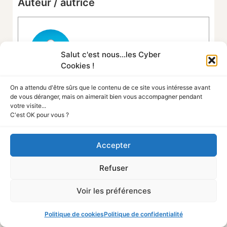
Auteur / autrice
Salut c'est nous...les Cyber
Cookies !
Tout sur la Cyber
On a attendu d'être sûrs que le contenu de ce site vous intéresse avant
Expert en cybersécurité grand public
de vous déranger, mais on aimerait bien vous accompagner pendant
votre visite...
C'est OK pour vous ?
Voir toutes les publications
Accepter
Plus d'articles :
Refuser
Voir les préférences
SIDO Lyon 2026 : le rendez-vous de la
transformation digitale industrielle
Politique de cookies
Politique de confidentialité
5 août 2026