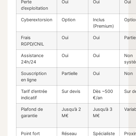
Perte
Oui
Oui
Oui
d’exploitation
Cyberextorsion
Option
Inclus
Optio
(Premium)
Frais
Oui
Oui
Partie
RGPD/CNIL
Assistance
Oui
Oui
Non
24h/24
systé
Souscription
Partielle
Oui
Non
en ligne
Tarif d’entrée
Sur devis
Dès ~500
Sur d
indicatif
€/an
Plafond de
Jusqu’à 2
Jusqu’à 3
Varia
garantie
M€
M€
Point fort
Réseau
Spécialiste
Proxi