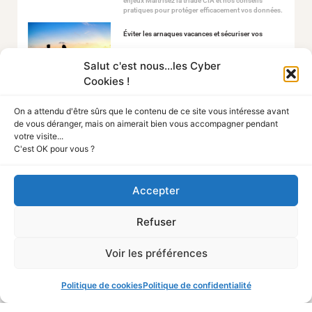
enjeux Maîtrisez la triade CIA et nos conseils
pratiques pour protéger efficacement vos données.
Éviter les arnaques vacances et sécuriser vos
réservations
Salut c'est nous...les Cyber
2 juillet 2026
Cookies !
L’été est la saison préférée des cybercriminels. Les
vacanciers réservent parfois dans l’urgence, se
connectent à des réseaux inconnus et relâchent leur
On a attendu d'être sûrs que le contenu de ce site vous intéresse avant
vigilance. Voici les 10 arnaques vacances les plus
de vous déranger, mais on aimerait bien vous accompagner pendant
fréquentes.
votre visite...
C'est OK pour vous ?
Fiche Métier : Cyber Négociateur
19 juin 2026
Les attaques par rançongiciel ne cessent de croître.
Accepter
Faire appel à un cyber négociateur permet de
stabiliser ce chaos en ouvrant un canal de dialogue
sécurisé avec les attaquants.
Refuser
Voir les préférences
Politique de cookies
Politique de confidentialité