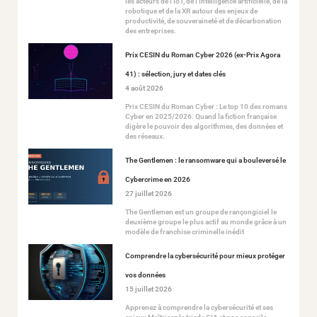
les acteurs de l’IoT, de l’intelligence artificielle, de la
robotique et de la XR autour des enjeux de
productivité, de souveraineté et de décarbonation
des entreprises.
Prix CESIN du Roman Cyber 2026 (ex-Prix Agora
41) : sélection, jury et dates clés
4 août 2026
Prix CESIN du Roman Cyber : Le top 10 des romans
Cyber en 2025/2026. Quand la fiction française
digère le pouvoir des algorithmes, des données et
des réseaux.
The Gentlemen : le ransomware qui a bouleversé le
Cybercrime en 2026
27 juillet 2026
The Gentlemen est un groupe de rançongiciel le
deuxième groupe le plus actif au monde grâce à un
modèle de franchise criminelle inédit
Comprendre la cybersécurité pour mieux protéger
vos données
15 juillet 2026
Apprenez à comprendre la cybersécurité et ses