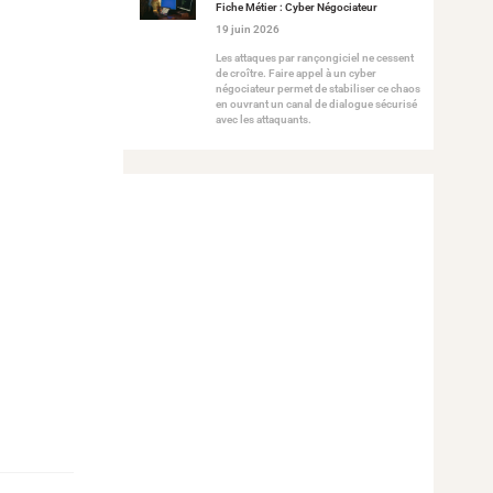
Fiche Métier : Cyber Négociateur
19 juin 2026
Les attaques par rançongiciel ne cessent
de croître. Faire appel à un cyber
négociateur permet de stabiliser ce chaos
en ouvrant un canal de dialogue sécurisé
avec les attaquants.