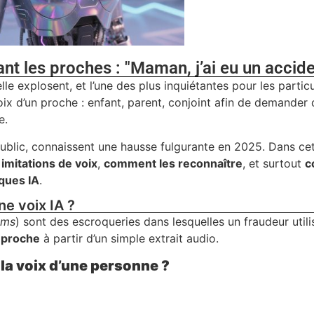
nt les proches : "Maman, j’ai eu un accide
ielle explosent, et l’une des plus inquiétantes pour les particu
voix d’un proche : enfant, parent, conjoint afin de demander d
e.
blic, connaissent une hausse fulgurante en 2025. Dans cet 
mitations de voix
,
comment les reconnaître
, et surtout
c
aques IA
.
e voix IA ?
ams
) sont des escroqueries dans lesquelles un fraudeur util
n proche
à partir d’un simple extrait audio.
la voix d’une personne ?