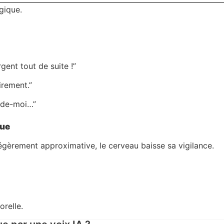
ogique.
rgent tout de suite !”
irement.”
aide-moi…”
que
égèrement approximative, le cerveau baisse sa vigilance.
orelle.