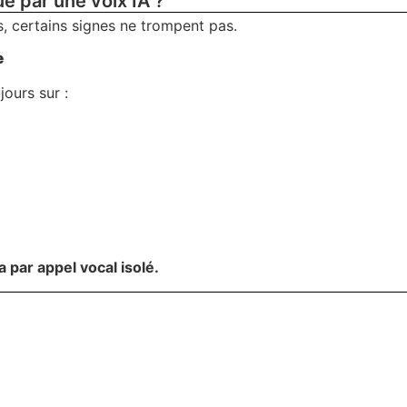
 par une voix IA ?
s, certains signes ne trompent pas.
e
ours sur :
par appel vocal isolé.