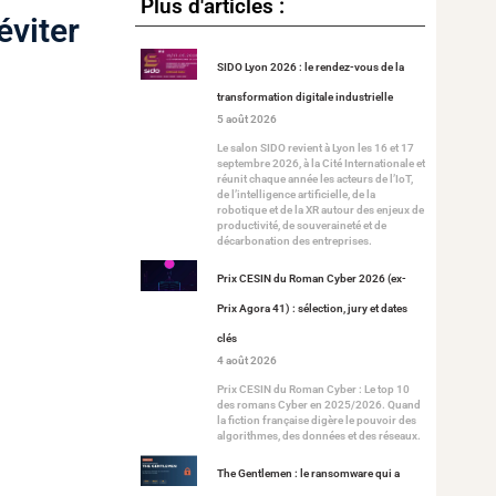
Plus d'articles :
éviter
SIDO Lyon 2026 : le rendez-vous de la
transformation digitale industrielle
5 août 2026
Le salon SIDO revient à Lyon les 16 et 17
septembre 2026, à la Cité Internationale et
réunit chaque année les acteurs de l’IoT,
de l’intelligence artificielle, de la
robotique et de la XR autour des enjeux de
productivité, de souveraineté et de
décarbonation des entreprises.
Prix CESIN du Roman Cyber 2026 (ex-
Prix Agora 41) : sélection, jury et dates
clés
4 août 2026
Prix CESIN du Roman Cyber : Le top 10
des romans Cyber en 2025/2026. Quand
la fiction française digère le pouvoir des
algorithmes, des données et des réseaux.
The Gentlemen : le ransomware qui a