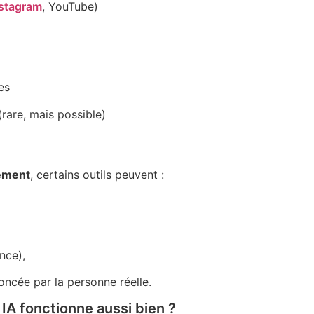
nstagram
, YouTube)
es
rare, mais possible)
rement
, certains outils peuvent :
nce),
ncée par la personne réelle.
IA fonctionne aussi bien ?