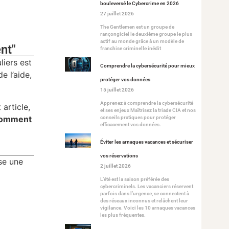
bouleversé le Cybercrime en 2026
27 juillet 2026
The Gentlemen est un groupe de
rançongiciel le deuxième groupe le plus
actif au monde grâce à un modèle de
nt"
franchise criminelle inédit
liers est
Comprendre la cybersécurité pour mieux
e l’aide,
protéger vos données
15 juillet 2026
Apprenez à comprendre la cybersécurité
article,
et ses enjeux Maîtrisez la triade CIA et nos
omment
conseils pratiques pour protéger
efficacement vos données.
Éviter les arnaques vacances et sécuriser
vos réservations
ise une
2 juillet 2026
L’été est la saison préférée des
cybercriminels. Les vacanciers réservent
parfois dans l’urgence, se connectent à
des réseaux inconnus et relâchent leur
vigilance. Voici les 10 arnaques vacances
les plus fréquentes.