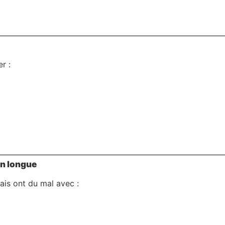
r :
on longue
mais ont du mal avec :