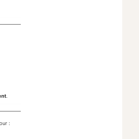
ent
.
our :