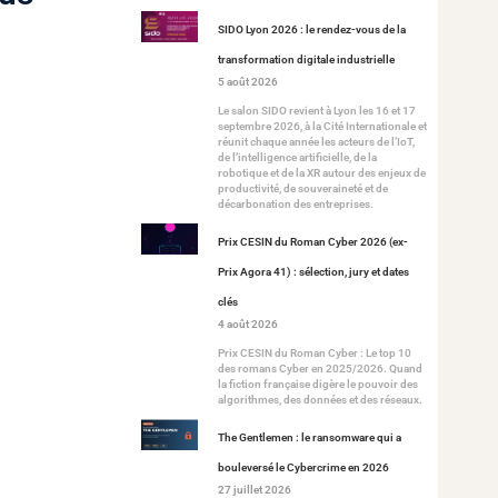
SIDO Lyon 2026 : le rendez-vous de la
transformation digitale industrielle
5 août 2026
Le salon SIDO revient à Lyon les 16 et 17
septembre 2026, à la Cité Internationale et
réunit chaque année les acteurs de l’IoT,
de l’intelligence artificielle, de la
robotique et de la XR autour des enjeux de
productivité, de souveraineté et de
décarbonation des entreprises.
Prix CESIN du Roman Cyber 2026 (ex-
Prix Agora 41) : sélection, jury et dates
clés
4 août 2026
Prix CESIN du Roman Cyber : Le top 10
des romans Cyber en 2025/2026. Quand
la fiction française digère le pouvoir des
algorithmes, des données et des réseaux.
The Gentlemen : le ransomware qui a
bouleversé le Cybercrime en 2026
27 juillet 2026