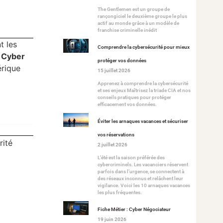
The Gentlemen est un groupe de
rançongiciel le deuxième groupe le plus
actif au monde grâce à un modèle de
franchise criminelle inédit
t les
Comprendre la cybersécurité pour mieux
e
Cyber
protéger vos données
érique
15 juillet 2026
Apprenez à comprendre la cybersécurité
et ses enjeux Maîtrisez la triade CIA et nos
conseils pratiques pour protéger
efficacement vos données.
Éviter les arnaques vacances et sécuriser
vos réservations
rité
2 juillet 2026
L’été est la saison préférée des
cybercriminels. Les vacanciers réservent
parfois dans l’urgence, se connectent à
des réseaux inconnus et relâchent leur
vigilance. Voici les 10 arnaques vacances
les plus fréquentes.
Fiche Métier : Cyber Négociateur
19 juin 2026