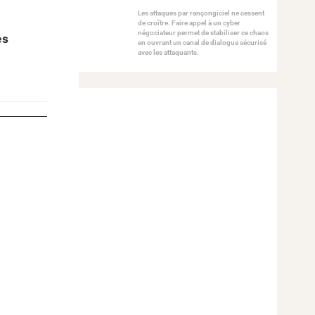
Les attaques par rançongiciel ne cessent
de croître. Faire appel à un cyber
négociateur permet de stabiliser ce chaos
es
en ouvrant un canal de dialogue sécurisé
avec les attaquants.