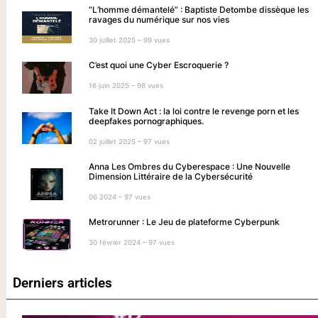
“L’homme démantelé” : Baptiste Detombe dissèque les
ravages du numérique sur nos vies
30 juillet 2025 – 99 vues
C’est quoi une Cyber Escroquerie ?
16 juin 2025 – 98 vues
Take It Down Act : la loi contre le revenge porn et les
deepfakes pornographiques.
02 juillet 2025 – 97 vues
Anna Les Ombres du Cyberespace : Une Nouvelle
Dimension Littéraire de la Cybersécurité
06 2024 – 97 vues
Metrorunner : Le Jeu de plateforme Cyberpunk
30 février 2024 – 97 vues
Derniers articles