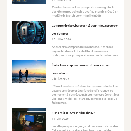
The Gentlemen est un groupe de rançongiciel le
deuxième groupe le plus actif au monde grâce à un
modèle de franchise criminelle inédit
Comprendre la cybersécurité pour mieux protéger
vos données
15 juillet 2026
Apprenez à comprendre la cybersécurité et ses
enjeux Maîtrisez la triade CIA et nos conseils
pratiques pour protéger efficacement vos données.
Éviter les arnaques vacances et sécuriser vos
réservations
2 juillet 2026
L’été est la saison préférée des cybercriminels. Les
vacanciers réservent parfois dans l’urgence, se
connectent à des réseaux inconnus et relâchent leur
vigilance. Voici les 10 arnaques vacances les plus
fréquentes.
Fiche Métier : Cyber Négociateur
19 juin 2026
Les attaques par rançongiciel ne cessent de croître.
Faire appel à un cyber négociateur permet de