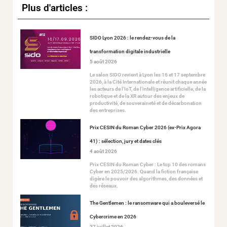
Plus d'articles :
SIDO Lyon 2026 : le rendez-vous de la
transformation digitale industrielle
5 août 2026
Le salon SIDO revient à Lyon les 16 et 17 septembre
2026, à la Cité Internationale et réunit chaque année
les acteurs de l’IoT, de l’intelligence artificielle, de la
robotique et de la XR autour des enjeux de
productivité, de souveraineté et de décarbonation
des entreprises.
Prix CESIN du Roman Cyber 2026 (ex-Prix Agora
41) : sélection, jury et dates clés
4 août 2026
Prix CESIN du Roman Cyber : Le top 10 des romans
Cyber en 2025/2026. Quand la fiction française
digère le pouvoir des algorithmes, des données et
des réseaux.
The Gentlemen : le ransomware qui a bouleversé le
Cybercrime en 2026
27 juillet 2026