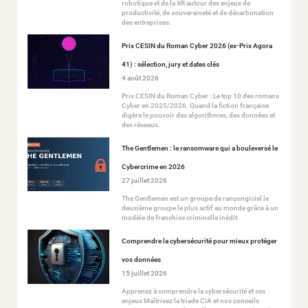
robotique et de la XR autour des enjeux de
productivité, de souveraineté et de décarbonation
des entreprises.
Prix CESIN du Roman Cyber 2026 (ex-Prix Agora
41) : sélection, jury et dates clés
4 août 2026
Prix CESIN du Roman Cyber : Le top 10 des romans
Cyber en 2025/2026. Quand la fiction française
digère le pouvoir des algorithmes, des données et
des réseaux.
The Gentlemen : le ransomware qui a bouleversé le
Cybercrime en 2026
27 juillet 2026
The Gentlemen est un groupe de rançongiciel le
deuxième groupe le plus actif au monde grâce à un
modèle de franchise criminelle inédit
Comprendre la cybersécurité pour mieux protéger
vos données
15 juillet 2026
Apprenez à comprendre la cybersécurité et ses
enjeux Maîtrisez la triade CIA et nos conseils