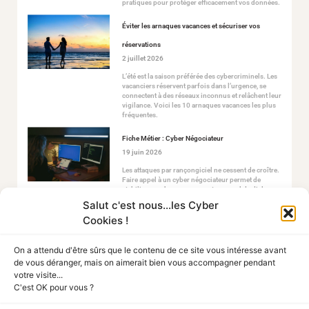
pratiques pour protéger efficacement vos données.
Éviter les arnaques vacances et sécuriser vos
réservations
2 juillet 2026
L’été est la saison préférée des cybercriminels. Les
vacanciers réservent parfois dans l’urgence, se
connectent à des réseaux inconnus et relâchent leur
vigilance. Voici les 10 arnaques vacances les plus
fréquentes.
Fiche Métier : Cyber Négociateur
19 juin 2026
Les attaques par rançongiciel ne cessent de croître.
Faire appel à un cyber négociateur permet de
stabiliser ce chaos en ouvrant un canal de dialogue
sécurisé avec les attaquants.
Salut c'est nous...les Cyber
Cookies !
On a attendu d'être sûrs que le contenu de ce site vous intéresse avant
de vous déranger, mais on aimerait bien vous accompagner pendant
votre visite...
C'est OK pour vous ?