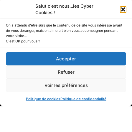
2 juillet 2026
Salut c'est nous...les Cyber
L’été est la saison préférée des cybercriminels. Les
Cookies !
vacanciers réservent parfois dans l’urgence, se
connectent à des réseaux inconnus et relâchent leur
vigilance. Voici les 10 arnaques vacances les plus
On a attendu d'être sûrs que le contenu de ce site vous intéresse avant
fréquentes.
de vous déranger, mais on aimerait bien vous accompagner pendant
votre visite...
Fiche Métier : Cyber Négociateur
C'est OK pour vous ?
19 juin 2026
Les attaques par rançongiciel ne cessent de croître.
Faire appel à un cyber négociateur permet de
Accepter
stabiliser ce chaos en ouvrant un canal de dialogue
sécurisé avec les attaquants.
Refuser
Voir les préférences
Politique de cookies
Politique de confidentialité
Tout Sur La Cyber
A PROPOS