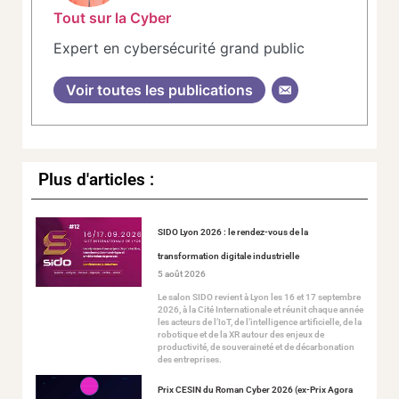
Tout sur la Cyber
Expert en cybersécurité grand public
Voir toutes les publications
Plus d'articles :
SIDO Lyon 2026 : le rendez-vous de la
transformation digitale industrielle
5 août 2026
Le salon SIDO revient à Lyon les 16 et 17 septembre
2026, à la Cité Internationale et réunit chaque année
les acteurs de l’IoT, de l’intelligence artificielle, de la
robotique et de la XR autour des enjeux de
productivité, de souveraineté et de décarbonation
des entreprises.
Prix CESIN du Roman Cyber 2026 (ex-Prix Agora