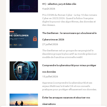
41) : sélection, jury et dates clés
4 août 2026
Prix CESIN du Roman Cyber : Le top 10 des romans
Cyber en 2025/2026. Quand la fiction française
digère le pouvoir des algorithmes, des données et
des réseaux.
The Gentlemen : le ransomware qui a bouleversé le
Cybercrime en 2026
27 juillet 2026
The Gentlemen est un groupe de rançongiciel le
deuxième groupe le plus actif au monde grâce à un
modèle de franchise criminelle inédit
Comprendre la cybersécurité pour mieux protéger
vos données
15 juillet 2026
Apprenez à comprendre la cybersécurité et ses
enjeux Maîtrisez la triade CIA et nos conseils
pratiques pour protéger efficacement vos données.
Éviter les arnaques vacances et sécuriser vos
réservations