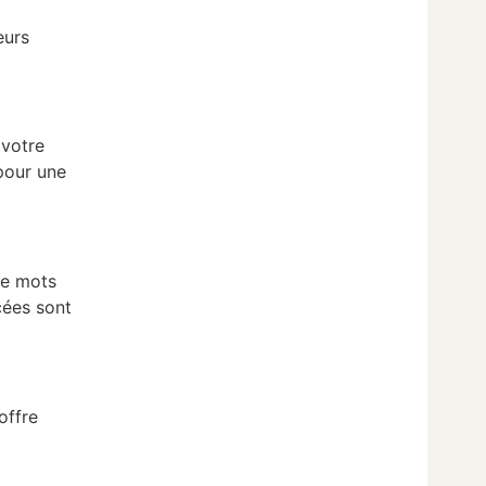
eurs
 votre
 pour une
de mots
cées sont
offre