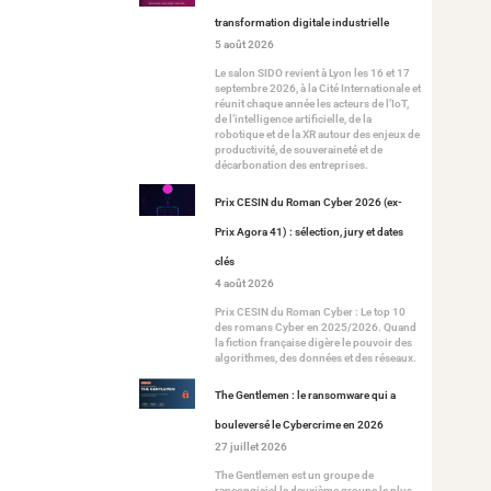
transformation digitale industrielle
5 août 2026
Le salon SIDO revient à Lyon les 16 et 17
septembre 2026, à la Cité Internationale et
réunit chaque année les acteurs de l’IoT,
de l’intelligence artificielle, de la
robotique et de la XR autour des enjeux de
productivité, de souveraineté et de
décarbonation des entreprises.
Prix CESIN du Roman Cyber 2026 (ex-
Prix Agora 41) : sélection, jury et dates
clés
4 août 2026
Prix CESIN du Roman Cyber : Le top 10
des romans Cyber en 2025/2026. Quand
la fiction française digère le pouvoir des
algorithmes, des données et des réseaux.
The Gentlemen : le ransomware qui a
bouleversé le Cybercrime en 2026
27 juillet 2026
The Gentlemen est un groupe de
rançongiciel le deuxième groupe le plus