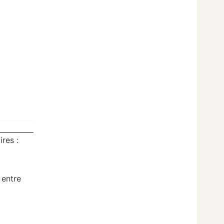
res :
 entre