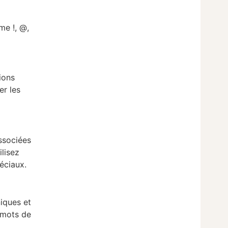
me !, @,
ions
er les
associées
ilisez
éciaux.
niques et
 mots de