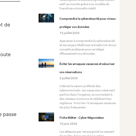
actif au monde grâce à un modèle de
franchise criminelle inédit
Comprendre la cybersécurité pour mieux
ot de
protéger vos données
15 juillet 2026
Apprenez à comprendre la cybersécurité
et ses enjeux Maîtrisez la triade CIA et nos
conseils pratiques pour protéger
toute
efficacement vos données.
Éviter les arnaques vacances et sécuriser
vos réservations
2 juillet 2026
L’été est la saison préférée des
cybercriminels. Les vacanciers réservent
parfois dans l’urgence, se connectent à
des réseaux inconnus et relâchent leur
vigilance. Voici les 10 arnaques vacances
les plus fréquentes.
de passe
Fiche Métier : Cyber Négociateur
19 juin 2026
Les attaques par rançongiciel ne cessent
de croître. Faire appel à un cyber