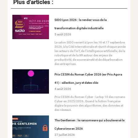
Plus d'articles :
SIDO Lyon 2026 : le rendez-vous de la
transformation digitale industrielle
5 août 2026
Le salon SIDO revient à Lyon les 16 et 17 septembre
2026, à la Cité Internationale et réunit chaque année
les acteurs de l’IoT, de l’intelligence artificielle, de la
robotique et de la XR autour des enjeux de
productivité, de souveraineté et de décarbonation
des entreprises.
Prix CESIN du Roman Cyber 2026 (ex-Prix Agora
41) : sélection, jury et dates clés
4 août 2026
Prix CESIN du Roman Cyber : Le top 10 des romans
Cyber en 2025/2026. Quand la fiction française
digère le pouvoir des algorithmes, des données et
des réseaux.
The Gentlemen : le ransomware qui a bouleversé le
Cybercrime en 2026
27 juillet 2026