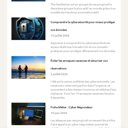
The Gentlemen est un groupe de rançongiciel le
deuxième groupe le plus actif au monde grâce à un
modèle de franchise criminelle inédit
Comprendre la cybersécurité pour mieux protéger
vos données
15 juillet 2026
Apprenez à comprendre la cybersécurité et ses
enjeux Maîtrisez la triade CIA et nos conseils
pratiques pour protéger efficacement vos données.
Éviter les arnaques vacances et sécuriser vos
réservations
2 juillet 2026
L’été est la saison préférée des cybercriminels. Les
vacanciers réservent parfois dans l’urgence, se
connectent à des réseaux inconnus et relâchent leur
vigilance. Voici les 10 arnaques vacances les plus
fréquentes.
Fiche Métier : Cyber Négociateur
19 juin 2026
Les attaques par rançongiciel ne cessent de croître.
Faire appel à un cyber négociateur permet de