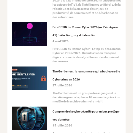
2026, à la Cité Internationale et réunit chaque année
les acteurs de l’IoT, de l’intelligence artificielle, de la
robotique et de la XR autour des enjeux de
productivité, de souveraineté et de décarbonation
des entreprises.
Prix CESIN du Roman Cyber 2026 (ex-Prix Agora
41) : sélection, jury et dates clés
4 août 2026
Prix CESIN du Roman Cyber : Le top 10 des romans
Cyber en 2025/2026. Quand la fiction française
digère le pouvoir des algorithmes, des données et
des réseaux.
The Gentlemen : le ransomware qui a bouleversé le
Cybercrime en 2026
27 juillet 2026
The Gentlemen est un groupe de rançongiciel le
deuxième groupe le plus actif au monde grâce à un
modèle de franchise criminelle inédit
Comprendre la cybersécurité pour mieux protéger
vos données
15 juillet 2026