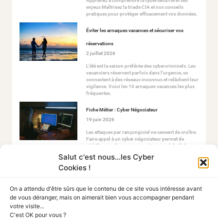
Apprenez à comprendre la cybersécurité et ses
enjeux Maîtrisez la triade CIA et nos conseils
pratiques pour protéger efficacement vos données.
Éviter les arnaques vacances et sécuriser vos
réservations
2 juillet 2026
L’été est la saison préférée des cybercriminels. Les
vacanciers réservent parfois dans l’urgence, se
connectent à des réseaux inconnus et relâchent leur
vigilance. Voici les 10 arnaques vacances les plus
fréquentes.
Fiche Métier : Cyber Négociateur
19 juin 2026
Les attaques par rançongiciel ne cessent de croître.
Faire appel à un cyber négociateur permet de
stabiliser ce chaos en ouvrant un canal de dialogue
sécurisé avec les attaquants.
Salut c'est nous...les Cyber
Cookies !
On a attendu d'être sûrs que le contenu de ce site vous intéresse avant
de vous déranger, mais on aimerait bien vous accompagner pendant
votre visite...
C'est OK pour vous ?