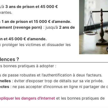
u’à
3 ans de prison et 45 000 €
vantes.
à
1 an de prison et 15 000 € d’amende.
tement (revenge porn)
: jusqu’à
2 ans de
on et 45 000 € d’amende.
x protéger les victimes et dissuader les
lences ?
es bonnes pratiques à adopter :
s de passe robustes et l’authentification à deux facteurs.
nelles
: éviter d’exposer trop de détails sur sa vie privée.
ectes
: ne pas accepter d’inconnus en ligne ni partager de
xpliquer les dangers d’Internet
et les bonnes pratiques de