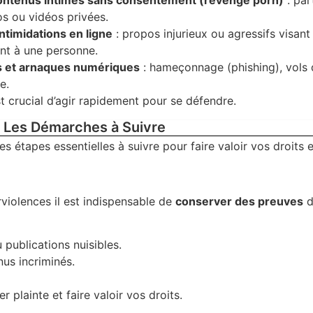
contenus intimes sans consentement (revenge porn)
: par
s ou vidéos privées.
ntimidations en ligne
: propos injurieux ou agressifs visant
t à une personne.
s et arnaques numériques
: hameçonnage (phishing), vols
e.
est crucial d’agir rapidement pour se défendre.
: Les Démarches à Suivre
es étapes essentielles à suivre pour faire valoir vos droits 
violences il est indispensable de
conserver des preuves
d
publications nuisibles.
us incriminés.
 plainte et faire valoir vos droits.