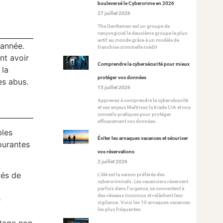
bouleversé le Cybercrime en 2026
27 juillet 2026
The Gentlemen est un groupe de
rançongiciel le deuxième groupe le plus
actif au monde grâce à un modèle de
 année.
franchise criminelle inédit
nt avoir
Comprendre la cybersécurité pour mieux
 la
protéger vos données
es abus.
15 juillet 2026
Apprenez à comprendre la cybersécurité
et ses enjeux Maîtrisez la triade CIA et nos
conseils pratiques pour protéger
efficacement vos données.
bles
Éviter les arnaques vacances et sécuriser
ourantes
vos réservations
2 juillet 2026
yés de
L’été est la saison préférée des
cybercriminels. Les vacanciers réservent
parfois dans l’urgence, se connectent à
des réseaux inconnus et relâchent leur
e
vigilance. Voici les 10 arnaques vacances
les plus fréquentes.