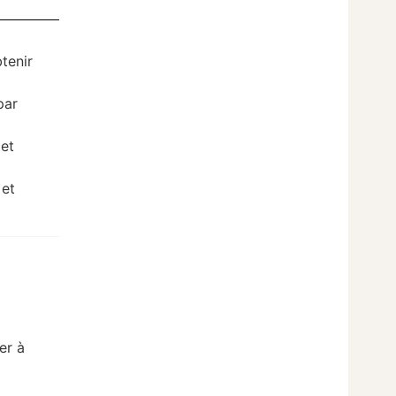
tenir
par
 et
 et
er à