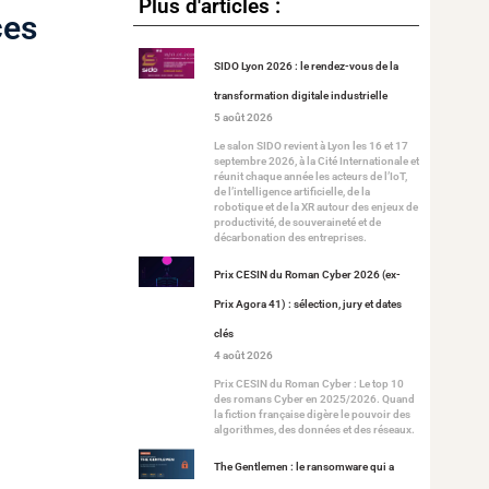
Plus d'articles :
ces
SIDO Lyon 2026 : le rendez-vous de la
transformation digitale industrielle
5 août 2026
Le salon SIDO revient à Lyon les 16 et 17
septembre 2026, à la Cité Internationale et
réunit chaque année les acteurs de l’IoT,
de l’intelligence artificielle, de la
robotique et de la XR autour des enjeux de
productivité, de souveraineté et de
décarbonation des entreprises.
Prix CESIN du Roman Cyber 2026 (ex-
Prix Agora 41) : sélection, jury et dates
clés
4 août 2026
Prix CESIN du Roman Cyber : Le top 10
des romans Cyber en 2025/2026. Quand
la fiction française digère le pouvoir des
algorithmes, des données et des réseaux.
The Gentlemen : le ransomware qui a