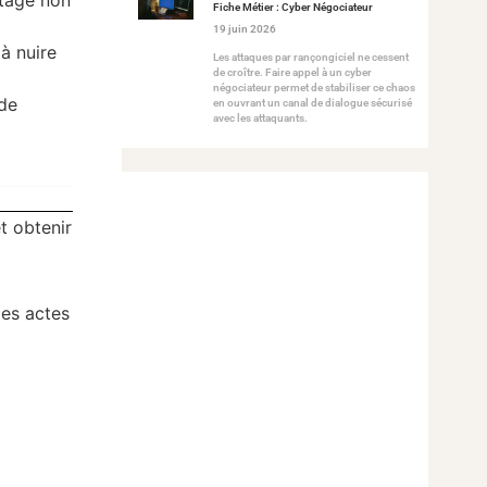
tage non
Fiche Métier : Cyber Négociateur
19 juin 2026
 à nuire
Les attaques par rançongiciel ne cessent
de croître. Faire appel à un cyber
négociateur permet de stabiliser ce chaos
 de
en ouvrant un canal de dialogue sécurisé
avec les attaquants.
et obtenir
es actes