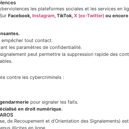
olences
berviolences les plateformes sociales et les services en li
 Sur
Facebook,
Instagram
, TikTok,
X (ex-Twitter)
ou encore
ensantes.
 empêcher tout contact.
ant les paramètres de confidentialité.
e signalement peut permettre la suppression rapide des con
ables.
te contre les cybercriminels :
 gendarmerie
pour signaler les faits.
spécialisé en droit numérique.
PHAROS
se, de Recoupement et d’Orientation des Signalements) est
nus illicites en ligne.