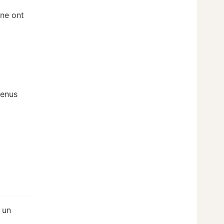
gne ont
tenus
 un