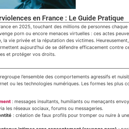
violences en France : Le Guide Pratique
France en 2025, touchant des millions de personnes chaque
revenge porn ou encore menaces virtuelles : ces actes peuve
 la vie privée et la réputation des victimes. Heureusement,
 permettent aujourd’hui de se défendre efficacement contre c
s et protéger vos droits.
 regroupe l’ensemble des comportements agressifs et nuisi
ernet ou les technologies numériques. Les formes les plus c
ement
: messages insultants, humiliants ou menaçants envo
ia les réseaux sociaux, forums ou messageries.
entité
: création de faux profils pour tromper ou nuire à un