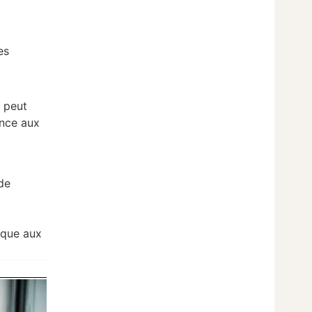
es
e peut
ance aux
ide
ique aux