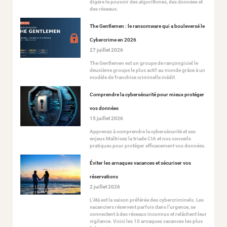
digère le pouvoir des algorithmes, des données et
des réseaux.
The Gentlemen : le ransomware qui a bouleversé le
Cybercrime en 2026
27 juillet 2026
The Gentlemen est un groupe de rançongiciel le
deuxième groupe le plus actif au monde grâce à un
modèle de franchise criminelle inédit
Comprendre la cybersécurité pour mieux protéger
vos données
15 juillet 2026
Apprenez à comprendre la cybersécurité et ses
enjeux Maîtrisez la triade CIA et nos conseils
pratiques pour protéger efficacement vos données.
Éviter les arnaques vacances et sécuriser vos
réservations
2 juillet 2026
L’été est la saison préférée des cybercriminels. Les
vacanciers réservent parfois dans l’urgence, se
connectent à des réseaux inconnus et relâchent leur
vigilance. Voici les 10 arnaques vacances les plus