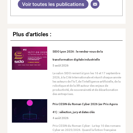
Voir toutes les publications
Plus d'articles :
SIDO Lyon 2026 : le rendez-vous de la
transformation digitale industrielle
5 août 2026
Le salon SIDO revient à Lyon les 16 et 17 septembre
2026, à la Cité Internationale et réunit chaque année
les acteurs de l’IoT, de l’intelligence artificielle, de la
robotique et de la XR autour des enjeux de
productivité, de souveraineté et de décarbonation
des entreprises.
Prix CESIN du Roman Cyber 2026 (ex-Prix Agora
41) : sélection, jury et dates clés
4 août 2026
Prix CESIN du Roman Cyber : Le top 10 des romans
Cyber en 2025/2026. Quand la fiction française