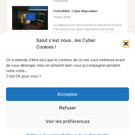
fréquentes.
Fiche Métier : Cyber Négociateur
19 juin 2026
Les attaques par rançongiciel ne cessent de croître.
Faire appel à un cyber négociateur permet de
stabiliser ce chaos en ouvrant un canal de dialogue
sécurisé avec les attaquants.
Salut c'est nous...les Cyber
Cookies !
On a attendu d'être sûrs que le contenu de ce site vous intéresse avant
de vous déranger, mais on aimerait bien vous accompagner pendant
votre visite...
C'est OK pour vous ?
Tout Sur La Cyber
Accepter
A PROPOS
Refuser
Mentions légales
Politique de confidentialité
Politique des cookies
Voir les préférences
NOUS CONTACTER
Média
Nous rejoindre