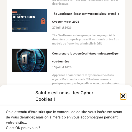
des réseaux.
The Gentlemen : le ransomware qui a bouleversé le
Cybercrime en 2026
27 juillet 2026
The Gentlemen est un groupe de rançongiciel le
deuxième groupe le plus actif au monde grâce à un
modèle de franchise criminelle inédit
Comprendre la cybersécurité pour mieux protéger
vos données
15 juillet 2026
Apprenez à comprendre la cybersécurité et ses
enjeux Maîtrisez la triade CIA et nos conseils
pratiques pour protéger efficacement vos données.
Salut c'est nous...les Cyber
Éviter les arnaques vacances et sécuriser vos
Cookies !
réservations
2 juillet 2026
On a attendu d'être sûrs que le contenu de ce site vous intéresse avant
L’été est la saison préférée des cybercriminels. Les
de vous déranger, mais on aimerait bien vous accompagner pendant
vacanciers réservent parfois dans l’urgence, se
votre visite...
connectent à des réseaux inconnus et relâchent leur
C'est OK pour vous ?
vigilance. Voici les 10 arnaques vacances les plus
fréquentes.