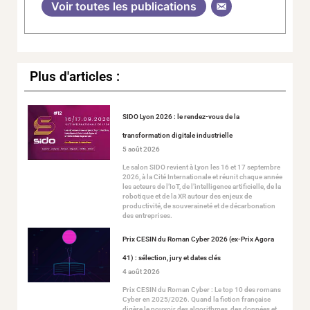
Voir toutes les publications
Plus d'articles :
SIDO Lyon 2026 : le rendez-vous de la
transformation digitale industrielle
5 août 2026
Le salon SIDO revient à Lyon les 16 et 17 septembre
2026, à la Cité Internationale et réunit chaque année
les acteurs de l’IoT, de l’intelligence artificielle, de la
robotique et de la XR autour des enjeux de
productivité, de souveraineté et de décarbonation
des entreprises.
Prix CESIN du Roman Cyber 2026 (ex-Prix Agora
41) : sélection, jury et dates clés
4 août 2026
Prix CESIN du Roman Cyber : Le top 10 des romans
Cyber en 2025/2026. Quand la fiction française
digère le pouvoir des algorithmes, des données et