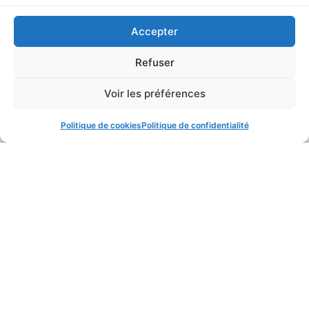
Fiche Métier : Cyber Négociateur
Accepter
19 juin 2026
Les attaques par rançongiciel ne cessent de croître.
Refuser
Faire appel à un cyber négociateur permet de
stabiliser ce chaos en ouvrant un canal de dialogue
sécurisé avec les attaquants.
Voir les préférences
Politique de cookies
Politique de confidentialité