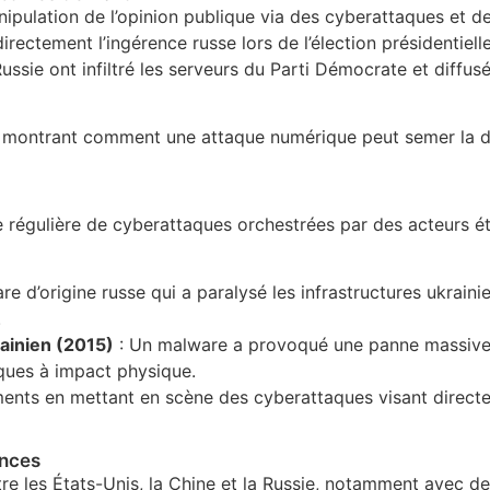
nipulation de l’opinion publique via des cyberattaques et d
ectement l’ingérence russe lors de l’élection présidentiell
Russie ont infiltré les serveurs du Parti Démocrate et diffus
n montrant comment une attaque numérique peut semer la 
e régulière de cyberattaques orchestrées par des acteurs ét
e d’origine russe qui a paralysé les infrastructures ukraini
.
rainien (2015)
: Un malware a provoqué une panne massiv
aques à impact physique.
nts en mettant en scène des cyberattaques visant direct
ances
tre les États-Unis, la Chine et la Russie, notamment avec d