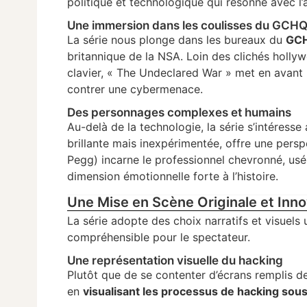
politique et technologique qui résonne avec l’a
Une immersion dans les coulisses du GCH
La série nous plonge dans les bureaux du
GCH
britannique de la NSA. Loin des clichés holl
clavier, « The Undeclared War » met en avant l
contrer une cybermenace.
Des personnages complexes et humains
Au-delà de la technologie, la série s’intéres
brillante mais inexpérimentée, offre une pers
Pegg) incarne le professionnel chevronné, us
dimension émotionnelle forte à l’histoire.
Une Mise en Scène Originale et Inn
La série adopte des choix narratifs et visuel
compréhensible pour le spectateur.
Une représentation visuelle du hacking
Plutôt que de se contenter d’écrans remplis 
en
visualisant les processus de hacking sou