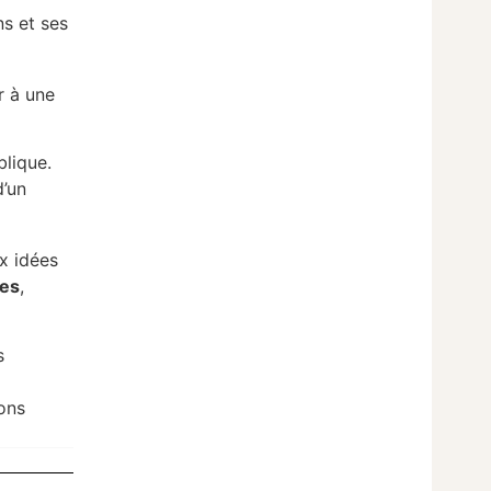
ns et ses
r à une
blique.
d’un
x idées
nes
,
s
ons