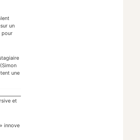
alent
 sur un
s pour
stagiaire
(Simon
utent une
rsive et
 » innove