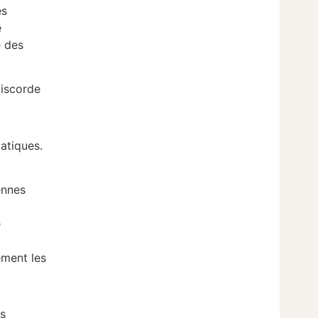
es
e
é des
discorde
atiques.
ennes
e
ement les
es