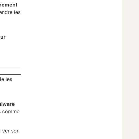
nnement
endre les
our
le les
alware
les comme
erver son