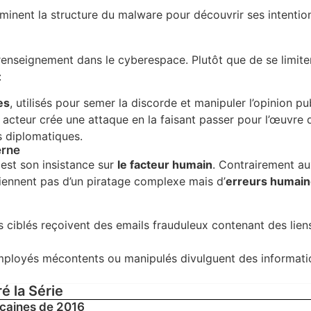
xaminent la structure du malware pour découvrir ses intentio
 renseignement dans le cyberespace. Plutôt que de se limite
:
es
, utilisés pour semer la discorde et manipuler l’opinion pu
n acteur crée une attaque en la faisant passer pour l’œuvre 
s diplomatiques.
erne
e est son insistance sur
le facteur humain
. Contrairement au
iennent pas d’un piratage complexe mais d’
erreurs humai
 ciblés reçoivent des emails frauduleux contenant des lien
mployés mécontents ou manipulés divulguent des informati
é la Série
icaines de 2016