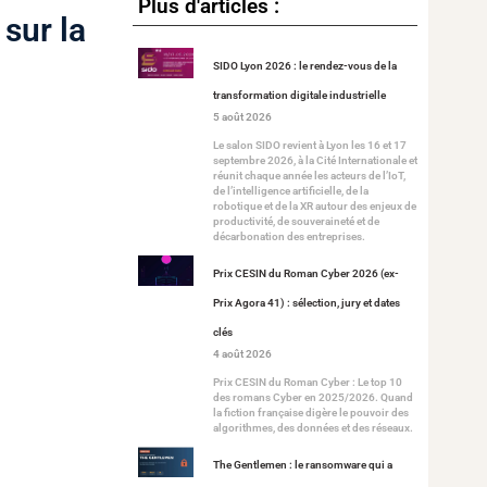
Plus d'articles :
 sur la
SIDO Lyon 2026 : le rendez-vous de la
transformation digitale industrielle
5 août 2026
Le salon SIDO revient à Lyon les 16 et 17
septembre 2026, à la Cité Internationale et
réunit chaque année les acteurs de l’IoT,
de l’intelligence artificielle, de la
robotique et de la XR autour des enjeux de
productivité, de souveraineté et de
décarbonation des entreprises.
Prix CESIN du Roman Cyber 2026 (ex-
Prix Agora 41) : sélection, jury et dates
clés
4 août 2026
Prix CESIN du Roman Cyber : Le top 10
des romans Cyber en 2025/2026. Quand
la fiction française digère le pouvoir des
algorithmes, des données et des réseaux.
The Gentlemen : le ransomware qui a