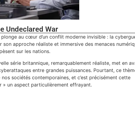
e Undeclared War
plonge au cœur d’un conflit moderne invisible : la cybergue
par son approche réaliste et immersive des menaces numériq
pèsent sur les nations.
velle série britannique, remarquablement réaliste, met en a
 cyberattaques entre grandes puissances. Pourtant, ce thèm
de nos sociétés contemporaines, et c’est précisément cette
 » un aspect particulièrement effrayant.