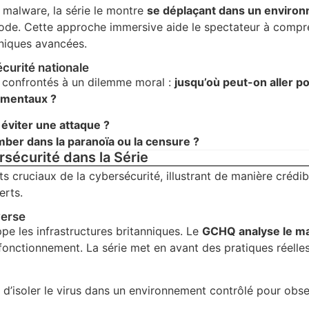
 malware, la série le montre
se déplaçant dans un enviro
code. Cette approche immersive aide le spectateur à compr
niques avancées.
écurité nationale
t confrontés à un dilemme moral :
jusqu’où peut-on aller p
damentaux ?
 éviter une attaque ?
er dans la paranoïa ou la censure ?
sécurité dans la Série
s cruciaux de la cybersécurité, illustrant de manière crédib
erts.
verse
pe les infrastructures britanniques. Le
GCHQ analyse le m
n fonctionnement. La série met en avant des pratiques réel
 d’isoler le virus dans un environnement contrôlé pour obs