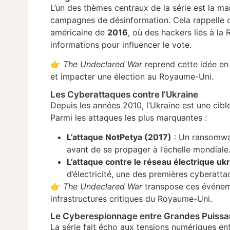
L’un des thèmes centraux de la série est la ma
campagnes de désinformation. Cela rappelle dir
américaine de
2016
, où des hackers liés à la 
informations pour influencer le vote.
👉
The Undeclared War
reprend cette idée e
et impacter une élection au Royaume-Uni.
Les Cyberattaques contre l’Ukraine
Depuis les années 2010, l’Ukraine est une cibl
Parmi les attaques les plus marquantes :
L’attaque NotPetya (2017)
: Un ransomwar
avant de se propager à l’échelle mondiale
L’attaque contre le réseau électrique uk
d’électricité, une des premières cyberatt
👉
The Undeclared War
transpose ces événeme
infrastructures critiques du Royaume-Uni.
Le Cyberespionnage entre Grandes Puiss
La série fait écho aux tensions numériques en