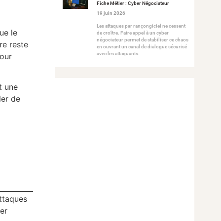
Fiche Métier : Cyber Négociateur
19 juin 2026
Les attaques par rançongiciel ne cessent
ue le
de croître. Faire appel à un cyber
négociateur permet de stabiliser ce chaos
re reste
en ouvrant un canal de dialogue sécurisé
avec les attaquants.
pour
t une
ler de
attaques
ler