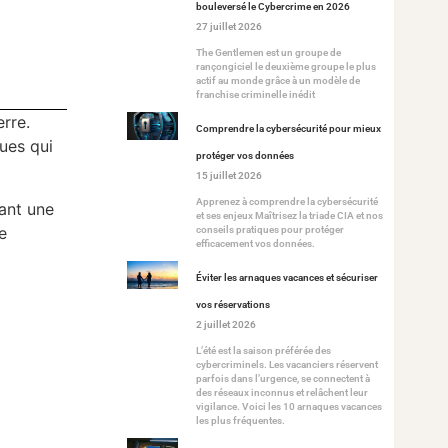
bouleversé le Cybercrime en 2026
27 juillet 2026
The Gentlemen est un groupe de
rançongiciel le deuxième groupe le plus
actif au monde grâce à un modèle de
franchise criminelle inédit
rre.
Comprendre la cybersécurité pour mieux
ues qui
protéger vos données
15 juillet 2026
Apprenez à comprendre la cybersécurité
vant une
et ses enjeux Maîtrisez la triade CIA et nos
e
conseils pratiques pour protéger
efficacement vos données.
Éviter les arnaques vacances et sécuriser
vos réservations
2 juillet 2026
L’été est la saison préférée des
cybercriminels. Les vacanciers réservent
parfois dans l’urgence, se connectent à
des réseaux inconnus et relâchent leur
vigilance. Voici les 10 arnaques vacances
les plus fréquentes.