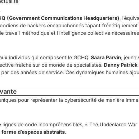
ctualité
Q
Q (Government Communications Headquarters)
, l’équiv
ywoodiens de hackers encapuchonnés tapant frénétiquement
e travail méthodique et l’intelligence collective nécessaire
se aux individus qui composent le GCHQ.
Saara Parvin
, jeune 
pective fraîche sur ce monde de spécialistes.
Danny Patrick
é par des années de service. Ces dynamiques humaines ajo
ovante
s uniques pour représenter la cybersécurité de manière imme
de lignes de code incompréhensibles, « The Undeclared War
s forme d’espaces abstraits
.