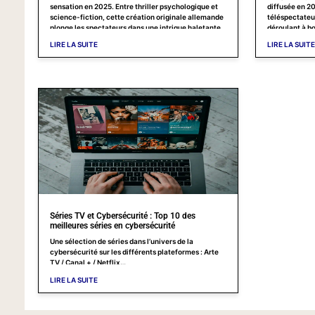
sensation en 2025. Entre thriller psychologique et
diffusée en 20
science-fiction, cette création originale allemande
téléspectateur
plonge les spectateurs dans une intrigue haletante.
déroulant à bo
Londres. Créée
LIRE LA SUITE
LIRE LA SUITE
épisodes plon
thriller cybe
Séries TV et Cybersécurité : Top 10 des
meilleures séries en cybersécurité
Une sélection de séries dans l’univers de la
cybersécurité sur les différents plateformes : Arte
TV / Canal + / Netflix…
LIRE LA SUITE