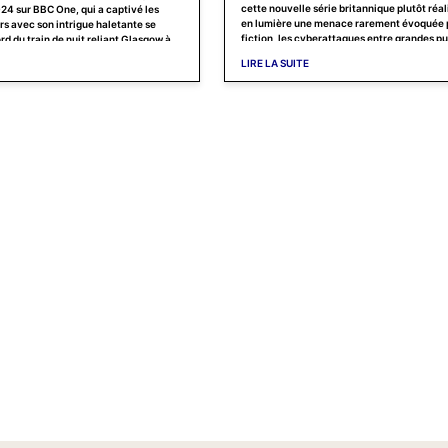
cette nouvelle série britannique plutôt réa
24 sur BBC One, qui a captivé les
en lumière une menace rarement évoquée p
s avec son intrigue haletante se
fiction, les cyberattaques entre grandes p
rd du train de nuit reliant Glasgow à
 par Nick Leather, cette série en six
LIRE LA SUITE
ge les spectateurs au cœur d’un
rnétique où chaque minute compte.