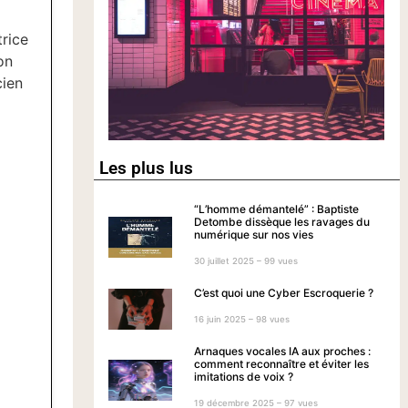
rice
on
cien
Les plus lus
“L’homme démantelé” : Baptiste
Detombe dissèque les ravages du
numérique sur nos vies
30 juillet 2025 – 99 vues
C’est quoi une Cyber Escroquerie ?
16 juin 2025 – 98 vues
Arnaques vocales IA aux proches :
comment reconnaître et éviter les
imitations de voix ?
19 décembre 2025 – 97 vues