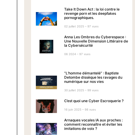
Take It Down Act : la loi contre le
revenge porn et les deepfakes
pornographiques.
02 juillet 2025 – 97 vues
Anna Les Ombres du Cyberespace :
Une Nouvelle Dimension Littéraire de
la Cybersécurité
06 2024 – 97 vues
“L’homme démantelé” : Baptiste
Detombe dissèque les ravages du
numérique sur nos vies
30 juillet 2025 – 99 vues
C’est quoi une Cyber Escroquerie ?
16 juin 2025 – 98 vues
Arnaques vocales IA aux proches :
comment reconnaître et éviter les
imitations de voix ?