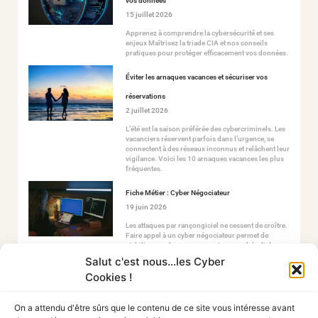
vos données
15 juillet 2026
Apprenez à comprendre la cybersécurité et ses
enjeux Maîtrisez la triade CIA et nos conseils
pratiques pour protéger efficacement vos données.
Éviter les arnaques vacances et sécuriser vos
réservations
2 juillet 2026
L’été est la saison préférée des cybercriminels. Les
vacanciers réservent parfois dans l’urgence, se
connectent à des réseaux inconnus et relâchent leur
vigilance. Voici les 10 arnaques vacances les plus
fréquentes.
Fiche Métier : Cyber Négociateur
19 juin 2026
Les attaques par rançongiciel ne cessent de croître.
Faire appel à un cyber négociateur permet de
stabiliser ce chaos en ouvrant un canal de dialogue
sécurisé avec les attaquants.
Salut c'est nous...les Cyber
Cookies !
On a attendu d'être sûrs que le contenu de ce site vous intéresse avant