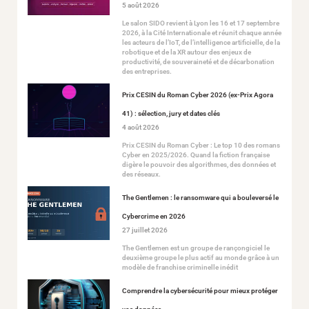
5 août 2026
Le salon SIDO revient à Lyon les 16 et 17 septembre
2026, à la Cité Internationale et réunit chaque année
les acteurs de l’IoT, de l’intelligence artificielle, de la
robotique et de la XR autour des enjeux de
productivité, de souveraineté et de décarbonation
des entreprises.
Prix CESIN du Roman Cyber 2026 (ex-Prix Agora
41) : sélection, jury et dates clés
4 août 2026
Prix CESIN du Roman Cyber : Le top 10 des romans
Cyber en 2025/2026. Quand la fiction française
digère le pouvoir des algorithmes, des données et
des réseaux.
The Gentlemen : le ransomware qui a bouleversé le
Cybercrime en 2026
27 juillet 2026
The Gentlemen est un groupe de rançongiciel le
deuxième groupe le plus actif au monde grâce à un
modèle de franchise criminelle inédit
Comprendre la cybersécurité pour mieux protéger