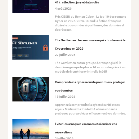
41) : sélection, jury et dates clés
4 août 2026
Prix CESIN du Roman Cyber : Le top 10 des romans
Cyber en 2025/2026. Quand la fiction française
digère le pouvoir des algorithmes, des données et
des réseaux.
The Gentlemen : le ransomware qui a bouleversé le
Cybercrime en 2026
27 juillet 2026
The Gentlemen est un groupe de rançongiciel le
deuxième groupe le plus actif au monde grâce à un
modèle de franchise criminelle inédit
Comprendre la cybersécurité pour mieux protéger
vos données
15 juillet 2026
Apprenez à comprendre la cybersécurité et ses
enjeux Maîtrisez la triade CIA et nos conseils
pratiques pour protéger efficacement vos données.
Éviter les arnaques vacances et sécuriser vos
réservations
2 juillet 2026