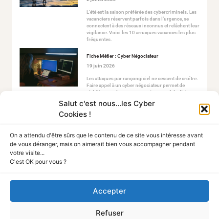
L’été est la saison préférée des cybercriminels. Les
vacanciers réservent parfois dans l’urgence, se
connectent à des réseaux inconnus et relâchent leur
vigilance. Voici les 10 arnaques vacances les plus
fréquentes.
Fiche Métier : Cyber Négociateur
19 juin 2026
Les attaques par rançongiciel ne cessent de croître.
Faire appel à un cyber négociateur permet de
stabiliser ce chaos en ouvrant un canal de dialogue
sécurisé avec les attaquants.
Salut c'est nous...les Cyber
Cookies !
On a attendu d'être sûrs que le contenu de ce site vous intéresse avant
de vous déranger, mais on aimerait bien vous accompagner pendant
votre visite...
C'est OK pour vous ?
Accepter
Tout Sur La Cyber
Refuser