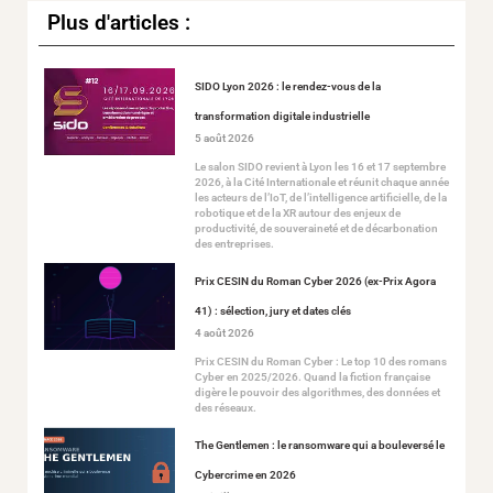
Plus d'articles :
SIDO Lyon 2026 : le rendez-vous de la
transformation digitale industrielle
5 août 2026
Le salon SIDO revient à Lyon les 16 et 17 septembre
2026, à la Cité Internationale et réunit chaque année
les acteurs de l’IoT, de l’intelligence artificielle, de la
robotique et de la XR autour des enjeux de
productivité, de souveraineté et de décarbonation
des entreprises.
Prix CESIN du Roman Cyber 2026 (ex-Prix Agora
41) : sélection, jury et dates clés
4 août 2026
Prix CESIN du Roman Cyber : Le top 10 des romans
Cyber en 2025/2026. Quand la fiction française
digère le pouvoir des algorithmes, des données et
des réseaux.
The Gentlemen : le ransomware qui a bouleversé le
Cybercrime en 2026