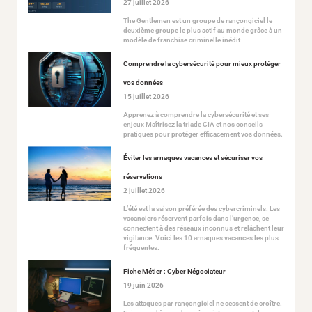
27 juillet 2026
The Gentlemen est un groupe de rançongiciel le
deuxième groupe le plus actif au monde grâce à un
modèle de franchise criminelle inédit
Comprendre la cybersécurité pour mieux protéger
vos données
15 juillet 2026
Apprenez à comprendre la cybersécurité et ses
enjeux Maîtrisez la triade CIA et nos conseils
pratiques pour protéger efficacement vos données.
Éviter les arnaques vacances et sécuriser vos
réservations
2 juillet 2026
L’été est la saison préférée des cybercriminels. Les
vacanciers réservent parfois dans l’urgence, se
connectent à des réseaux inconnus et relâchent leur
vigilance. Voici les 10 arnaques vacances les plus
fréquentes.
Fiche Métier : Cyber Négociateur
19 juin 2026
Les attaques par rançongiciel ne cessent de croître.