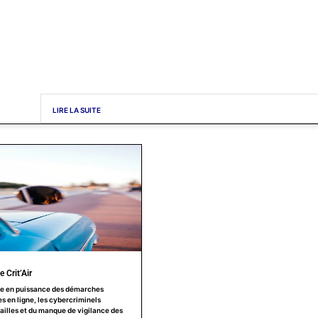
LIRE LA SUITE
 Crit’Air
e en puissance des démarches
s en ligne, les cybercriminels
failles et du manque de vigilance des