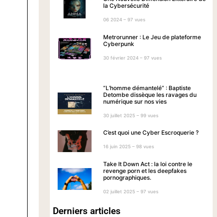
la Cybersécurité
06 2024 – 97 vues
Metrorunner : Le Jeu de plateforme
Cyberpunk
30 février 2024 – 97 vues
“L’homme démantelé” : Baptiste
Detombe dissèque les ravages du
numérique sur nos vies
30 juillet 2025 – 99 vues
C’est quoi une Cyber Escroquerie ?
16 juin 2025 – 98 vues
Take It Down Act : la loi contre le
revenge porn et les deepfakes
pornographiques.
02 juillet 2025 – 97 vues
Derniers articles