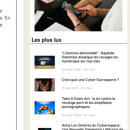
ur
s. En
le
Les plus lus
“L’homme démantelé” : Baptiste
Detombe dissèque les ravages du
numérique sur nos vies
30 juillet 2025 – 99 vues
C’est quoi une Cyber Escroquerie ?
16 juin 2025 – 98 vues
Take It Down Act : la loi contre le
revenge porn et les deepfakes
pornographiques.
02 juillet 2025 – 97 vues
Anna Les Ombres du Cyberespace :
Une Nouvelle Dimension Littéraire de