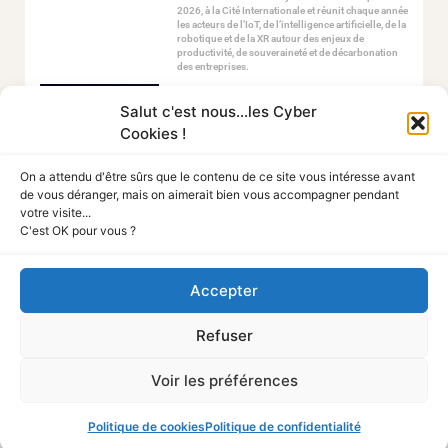
2026, à la Cité Internationale et réunit chaque année
les acteurs de l’IoT, de l’intelligence artificielle, de la
robotique et de la XR autour des enjeux de
productivité, de souveraineté et de décarbonation
des entreprises.
Prix CESIN du Roman Cyber 2026 (ex-Prix Agora
Salut c'est nous...les Cyber
41) : sélection, jury et dates clés
Cookies !
4 août 2026
Prix CESIN du Roman Cyber : Le top 10 des romans
On a attendu d'être sûrs que le contenu de ce site vous intéresse avant
Cyber en 2025/2026. Quand la fiction française
de vous déranger, mais on aimerait bien vous accompagner pendant
digère le pouvoir des algorithmes, des données et
votre visite...
des réseaux.
C'est OK pour vous ?
The Gentlemen : le ransomware qui a bouleversé le
Cybercrime en 2026
Accepter
27 juillet 2026
The Gentlemen est un groupe de rançongiciel le
Refuser
deuxième groupe le plus actif au monde grâce à un
modèle de franchise criminelle inédit
Voir les préférences
Comprendre la cybersécurité pour mieux protéger
vos données
Politique de cookies
Politique de confidentialité
15 juillet 2026