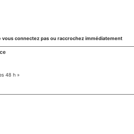
ne vous connectez pas ou raccrochez immédiatement
nce
es 48 h »