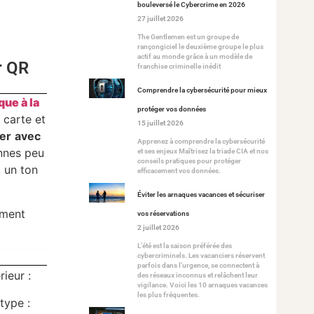
bouleversé le Cybercrime en 2026
27 juillet 2026
The Gentlemen est un groupe de
rançongiciel le deuxième groupe le plus
actif au monde grâce à un modèle de
r QR
franchise criminelle inédit
Comprendre la cybersécurité pour mieux
que à la
protéger vos données
 carte et
15 juillet 2026
ier
avec
Apprenez à comprendre la cybersécurité
onnes peu
et ses enjeux Maîtrisez la triade CIA et nos
conseils pratiques pour protéger
, un ton
efficacement vos données.
Éviter les arnaques vacances et sécuriser
mment
vos réservations
2 juillet 2026
L’été est la saison préférée des
cybercriminels. Les vacanciers réservent
parfois dans l’urgence, se connectent à
rieur :
des réseaux inconnus et relâchent leur
vigilance. Voici les 10 arnaques vacances
les plus fréquentes.
type :