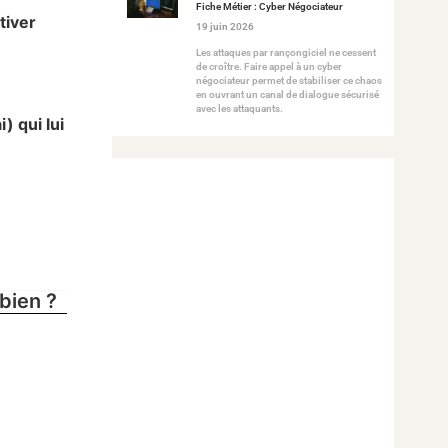
Fiche Métier : Cyber Négociateur
tiver
19 juin 2026
Les attaques par rançongiciel ne cessent
de croître. Faire appel à un cyber
négociateur permet de stabiliser ce chaos
en ouvrant un canal de dialogue sécurisé
avec les attaquants.
) qui lui
bien ?