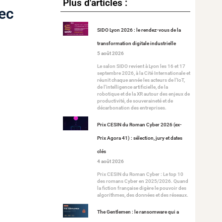
Plus d'articles :
vec
SIDO Lyon 2026 : le rendez-vous de la
transformation digitale industrielle
5 août 2026
Le salon SIDO revient à Lyon les 16 et 17
septembre 2026, à la Cité Internationale et
réunit chaque année les acteurs de l’IoT,
de l’intelligence artificielle, de la
robotique et de la XR autour des enjeux de
productivité, de souveraineté et de
décarbonation des entreprises.
Prix CESIN du Roman Cyber 2026 (ex-
Prix Agora 41) : sélection, jury et dates
clés
4 août 2026
Prix CESIN du Roman Cyber : Le top 10
des romans Cyber en 2025/2026. Quand
la fiction française digère le pouvoir des
algorithmes, des données et des réseaux.
The Gentlemen : le ransomware qui a