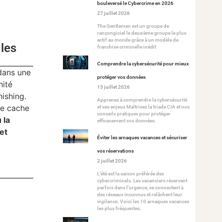
bouleversé le Cybercrime en 2026
27 juillet 2026
The Gentlemen est un groupe de
rançongiciel le deuxième groupe le plus
actif au monde grâce à un modèle de
 les
franchise criminelle inédit
Comprendre la cybersécurité pour mieux
 dans une
protéger vos données
nité
15 juillet 2026
hishing.
Apprenez à comprendre la cybersécurité
se cache
et ses enjeux Maîtrisez la triade CIA et nos
conseils pratiques pour protéger
 la
efficacement vos données.
et
Éviter les arnaques vacances et sécuriser
vos réservations
2 juillet 2026
L’été est la saison préférée des
cybercriminels. Les vacanciers réservent
parfois dans l’urgence, se connectent à
des réseaux inconnus et relâchent leur
vigilance. Voici les 10 arnaques vacances
les plus fréquentes.