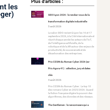
Plus d'articles :
nt les
éger)
SIDO Lyon 2026 : le rendez-vous de la
transformation digitale industrielle
5 août 2026
Le salon SIDO revient à Lyon les 16 et 17
septembre 2026, à la Cité Internationale et
réunit chaque année les acteurs de l’IoT,
de l’intelligence artificielle, de la
robotique et de la XR autour des enjeux de
productivité, de souveraineté et de
décarbonation des entreprises.
Prix CESIN du Roman Cyber 2026 (ex-
Prix Agora 41) : sélection, jury et dates
clés
4 août 2026
Prix CESIN du Roman Cyber : Le top 10
des romans Cyber en 2025/2026. Quand
la fiction française digère le pouvoir des
algorithmes, des données et des réseaux.
The Gentlemen : le ransomware qui a