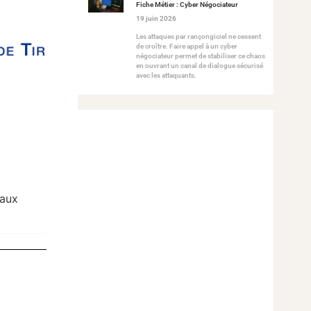
Fiche Métier : Cyber Négociateur
19 juin 2026
Les attaques par rançongiciel ne cessent
de croître. Faire appel à un cyber
négociateur permet de stabiliser ce chaos
en ouvrant un canal de dialogue sécurisé
avec les attaquants.
 aux