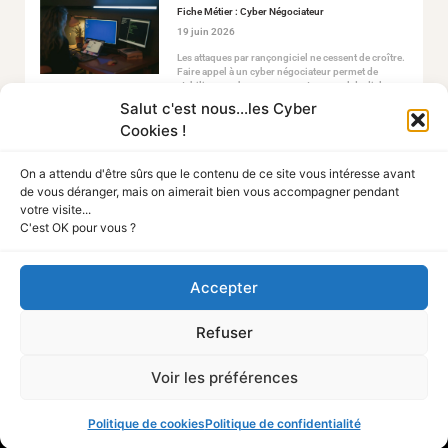
Fiche Métier : Cyber Négociateur
19 juin 2026
Les attaques par rançongiciel ne cessent de croître.
Faire appel à un cyber négociateur permet de
stabiliser ce chaos en ouvrant un canal de dialogue
sécurisé avec les attaquants.
Salut c'est nous...les Cyber
Cookies !
On a attendu d'être sûrs que le contenu de ce site vous intéresse avant
de vous déranger, mais on aimerait bien vous accompagner pendant
votre visite...
C'est OK pour vous ?
Tout Sur La Cyber
Accepter
A PROPOS
Refuser
Mentions légales
Politique de confidentialité
Politique des cookies
Voir les préférences
NOUS CONTACTER
Média
Nous rejoindre
Qui sommes-nous
Politique de cookies
Politique de confidentialité