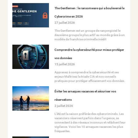
The Gentlemen : le ransomware qui a bouleversé le
Cybercrime en 2026
27 juillet 2026
The Gentlemen est un groupe de rançongiciel le
deuxième groupe le plus actif au monde grâce à un
modèle de franchise criminelle inédit
Comprendre la cybersécurité pour mieux protéger
vos données
15 juillet 2026
Apprenez à comprendre la cybersécurité et ses
enjeux Maîtrisez la triade CIA et nos conseils
pratiques pour protéger efficacement vos données.
Éviter les arnaques vacances et sécuriser vos
réservations
2 juillet 2026
L’été est la saison préférée des cybercriminels. Les
vacanciers réservent parfois dans l’urgence, se
connectent à des réseaux inconnus et relâchent leur
vigilance. Voici les 10 arnaques vacances les plus
fréquentes.