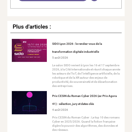
Plus d'articles :
SIDO Lyon 2026 : le rendez-vous de la
transformation digitale industrielle
5 août 2026
Le salon SIDO revient à Lyon les 16 et 17 septembre
2026, à la Cité Internationale et réunit chaque année
les acteurs de l’IoT, de l’intelligence artificielle, de la
robotique et de la XR autour des enjeux de
productivité, de souveraineté et de décarbonation
des entreprises.
Prix CESIN du Roman Cyber 2026 (ex-Prix Agora
41) : sélection, jury et dates clés
4 août 2026
Prix CESIN du Roman Cyber : Le top 10 des romans
Cyber en 2025/2026. Quand la fiction française
digère le pouvoir des algorithmes, des données et
des réseaux.