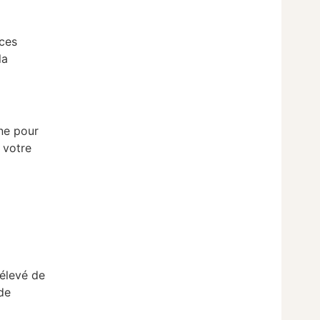
aces
la
ne pour
 votre
 élevé de
 de