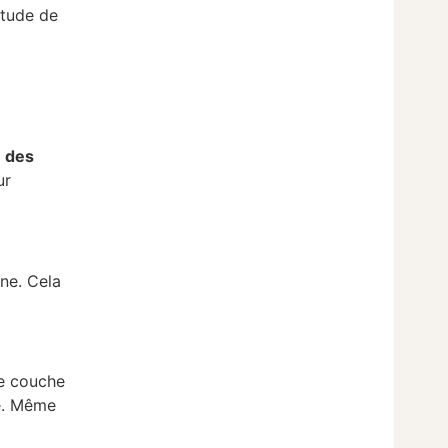
itude de
é des
ur
gne. Cela
ne couche
se. Même