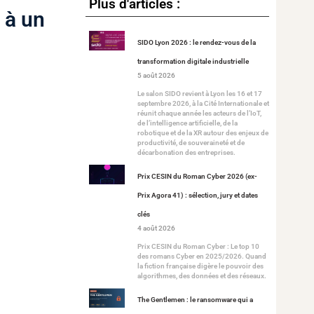
Plus d'articles :
 à un
SIDO Lyon 2026 : le rendez-vous de la
transformation digitale industrielle
5 août 2026
Le salon SIDO revient à Lyon les 16 et 17
septembre 2026, à la Cité Internationale et
réunit chaque année les acteurs de l’IoT,
de l’intelligence artificielle, de la
robotique et de la XR autour des enjeux de
productivité, de souveraineté et de
décarbonation des entreprises.
Prix CESIN du Roman Cyber 2026 (ex-
Prix Agora 41) : sélection, jury et dates
clés
4 août 2026
Prix CESIN du Roman Cyber : Le top 10
des romans Cyber en 2025/2026. Quand
la fiction française digère le pouvoir des
algorithmes, des données et des réseaux.
The Gentlemen : le ransomware qui a