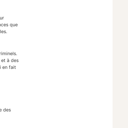
ur
nces que
les.
riminels.
 et à des
 en fait
re des