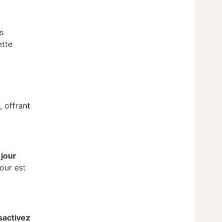
s
ette
, offrant
 jour
jour est
sactivez