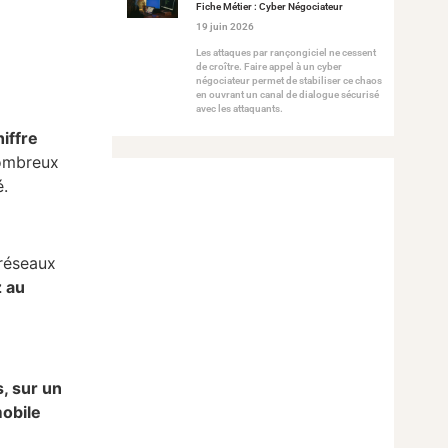
Fiche Métier : Cyber Négociateur
19 juin 2026
Les attaques par rançongiciel ne cessent
de croître. Faire appel à un cyber
négociateur permet de stabiliser ce chaos
en ouvrant un canal de dialogue sécurisé
avec les attaquants.
iffre
nombreux
é.
 réseaux
 au
, sur un
mobile