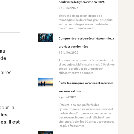
bouleversé le Cybercrime en 2026
27 juillet 2026
The Gentlemen est un groupe de
rançongiciel le deuxième groupe le plus
actif au monde grâce à un modèle de
franchise criminelle inédit
Comprendre la cybersécurité pour mieux
protéger vos données
 au
15 juillet 2026
 de
Apprenez à comprendre la cybersécurité
et ses enjeux Maîtrisez la triade CIA et nos
conseils pratiques pour protéger
laires.
efficacement vos données.
Éviter les arnaques vacances et sécuriser
vos réservations
2 juillet 2026
L’été est la saison préférée des
pour la
cybercriminels. Les vacanciers réservent
parfois dans l’urgence, se connectent à
 les
des réseaux inconnus et relâchent leur
ées.
Il est
vigilance. Voici les 10 arnaques vacances
les plus fréquentes.