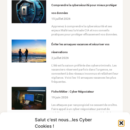
Comprendre la cybersécurité pour mieux protéger
vos données
15 juillet 2026
Apprenez à comprendre la cybersécurité et ses
enjeux Maîtrisez la triade CIA et nos conseils
pratiques pour protéger efficacement vos données.
Éviter les arnaques vacances et sécuriser vos
réservations
2 juillet 2026
L’été est la saison préférée des cybercriminels. Les
vacanciers réservent parfois dans l’urgence, se
connectent à des réseaux inconnus et relâchent leur
vigilance. Voici les 10 arnaques vacances les plus
fréquentes.
Fiche Métier : Cyber Négociateur
19 juin 2026
Les attaques par rançongiciel ne cessent de croître.
Faire appel à un cyber négociateur permet de
stabiliser ce chaos en ouvrant un canal de dialogue
sécurisé avec les attaquants.
Salut c'est nous...les Cyber
Cookies !