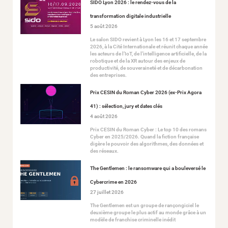
SIDO Lyon 2026 : le rendez-vous de la
transformation digitale industrielle
5 août 2026
Le salon SIDO revient à Lyon les 16 et 17 septembre
2026, à la Cité Internationale et réunit chaque année
les acteurs de l’IoT, de l’intelligence artificielle, de la
robotique et de la XR autour des enjeux de
productivité, de souveraineté et de décarbonation
des entreprises.
Prix CESIN du Roman Cyber 2026 (ex-Prix Agora
41) : sélection, jury et dates clés
4 août 2026
Prix CESIN du Roman Cyber : Le top 10 des romans
Cyber en 2025/2026. Quand la fiction française
digère le pouvoir des algorithmes, des données et
des réseaux.
The Gentlemen : le ransomware qui a bouleversé le
Cybercrime en 2026
27 juillet 2026
The Gentlemen est un groupe de rançongiciel le
deuxième groupe le plus actif au monde grâce à un
modèle de franchise criminelle inédit