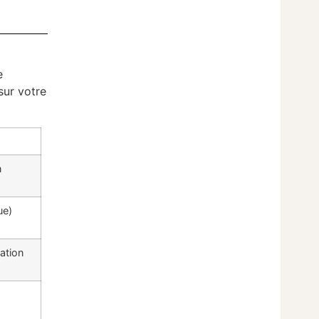
e
sur votre
n
ue)
ation