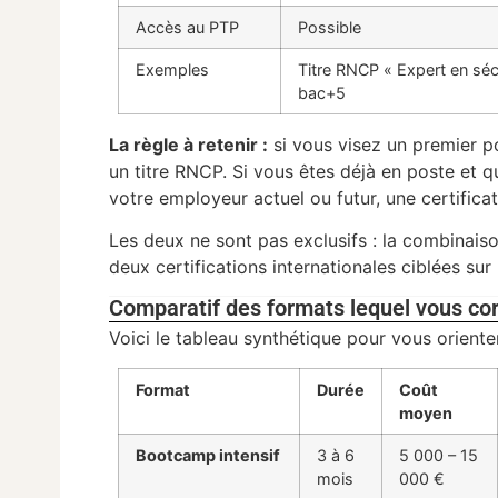
Accès au PTP
Possible
Exemples
Titre RNCP « Expert en sécu
bac+5
La règle à retenir :
si vous visez un premier p
un titre RNCP. Si vous êtes déjà en poste et
votre employeur actuel ou futur, une certifica
Les deux ne sont pas exclusifs : la combinai
deux certifications internationales ciblées sur 
Comparatif des formats lequel vous co
Voici le tableau synthétique pour vous oriente
Format
Durée
Coût
moyen
Bootcamp intensif
3 à 6
5 000 – 15
mois
000 €