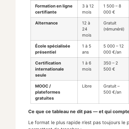
Formation en ligne
3 à 12
1 500 – 8
certifiante
mois
000 €
Alternance
12 à
Gratuit
24
(rémunéré)
mois
École spécialisée
1 à 5
5 000 – 12
présentiel
ans
000 €/an
Certification
1 à 6
350 – 2
internationale
mois
500 €
seule
MOOC /
Libre
Gratuit –
plateformes
500 €/an
gratuites
Ce que ce tableau ne dit pas — et qui compte 
Le format le plus rapide n’est pas toujours le 