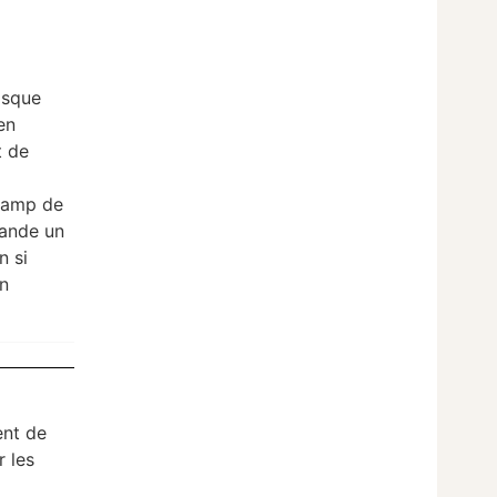
isque
en
t de
tcamp de
mande un
n si
un
ent de
r les