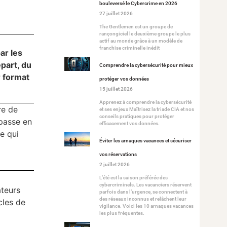
bouleversé le Cybercrime en 2026
27 juillet 2026
The Gentlemen est un groupe de
rançongiciel le deuxième groupe le plus
actif au monde grâce à un modèle de
franchise criminelle inédit
ar les
part, du
Comprendre la cybersécurité pour mieux
r format
protéger vos données
15 juillet 2026
Apprenez à comprendre la cybersécurité
re de
et ses enjeux Maîtrisez la triade CIA et nos
conseils pratiques pour protéger
 passe en
efficacement vos données.
e qui
Éviter les arnaques vacances et sécuriser
vos réservations
2 juillet 2026
L’été est la saison préférée des
cybercriminels. Les vacanciers réservent
ateurs
parfois dans l’urgence, se connectent à
des réseaux inconnus et relâchent leur
cles de
vigilance. Voici les 10 arnaques vacances
les plus fréquentes.