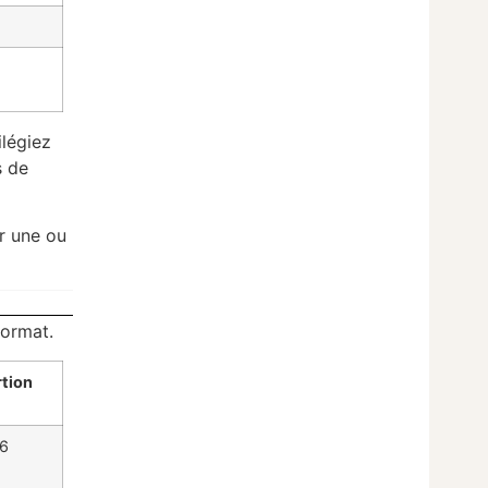
ilégiez
s de
r une ou
format.
rtion
 6