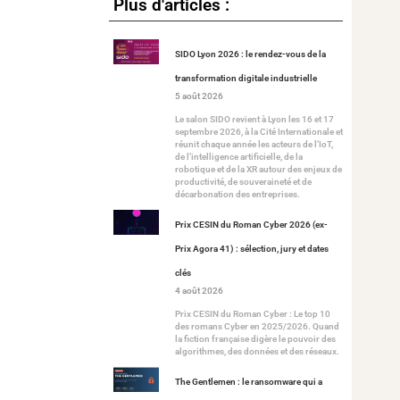
Plus d'articles :
SIDO Lyon 2026 : le rendez-vous de la
transformation digitale industrielle
5 août 2026
Le salon SIDO revient à Lyon les 16 et 17
septembre 2026, à la Cité Internationale et
réunit chaque année les acteurs de l’IoT,
de l’intelligence artificielle, de la
robotique et de la XR autour des enjeux de
productivité, de souveraineté et de
décarbonation des entreprises.
Prix CESIN du Roman Cyber 2026 (ex-
Prix Agora 41) : sélection, jury et dates
clés
4 août 2026
Prix CESIN du Roman Cyber : Le top 10
des romans Cyber en 2025/2026. Quand
la fiction française digère le pouvoir des
algorithmes, des données et des réseaux.
The Gentlemen : le ransomware qui a