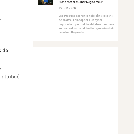
Fiche Métier : Cyber Négociateur
19 juin 2026
Les attaques par rançongiciel ne cessent
,
de croître. Faire appel à un cyber
négociateur permet de stabiliser ce chaos
en ouvrant un canal de dialogue sécurisé
avec les attaquants.
s de
e,
 attribué