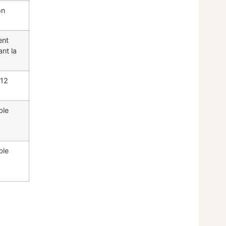
on
ent
ant la
 12
ble
ble