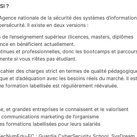
SI ?
’Agence nationale de la sécurité des systèmes d’information
ersécurité. Il existe en deux versions :
es de l’enseignement supérieur (licences, masters, diplômes
ance en bénéficient actuellement.
ntinues et professionnelles, donc les bootcamps et parcour
inente si vous n’êtes pas étudiant.
 cahier des charges strict en termes de qualité pédagogiqu
ue et d’adéquation avec les besoins réels du marché. Il est
ne formation labellisée est régulièrement réévaluée.
e, et grandes entreprises le connaissent et le valorisent
s communications marketing de l’organisme
es formations labellisées pour leurs salariés
s SecNumEdu-FC : Guardia CyberSecurity School, SysDream,