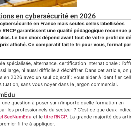
ions en cybersécurité en 2026
 cybersécurité en France mais seules celles labellisées
tre RNCP garantissent une qualité pédagogique reconnue p
ics. Le bon choix dépend avant tout de votre profil de dé
 prix affiché. Ce comparatif fait le tri pour vous, format pa
 spécialisée, alternance, certification internationale : l’off
si large, ni aussi difficile à déchiffrer. Dans cet article, on
 en 2026 avec un seul objectif : vous aider à identifier cell
situation, sans vous noyer dans le jargon commercial.
NumEdu
 a une question à poser sur n’importe quelle formation en
 par les professionnels du secteur ? C’est ce que deux indic
el SecNumEdu
et le
titre RNCP
. La grande majorité des arti
remier filtre à appliquer.