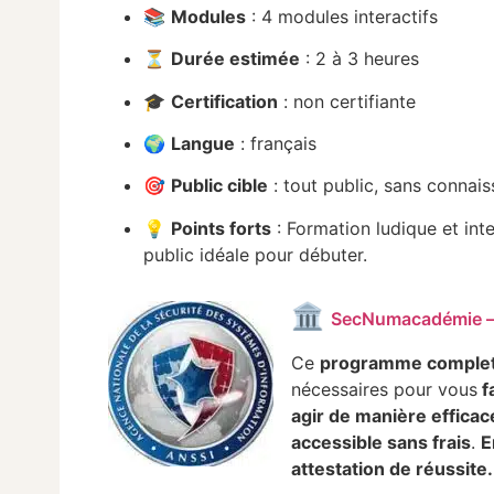
📚
Modules
: 4 modules interactifs
⏳
Durée estimée
: 2 à 3 heures
🎓
Certification
: non certifiante
🌍
Langue
: français
🎯
Public cible
: tout public, sans connai
💡
Points forts
: Formation ludique et int
public idéale pour débuter.
🏛️
SecNumacadémie 
Ce
programme comple
nécessaires pour vous
f
agir de manière efficac
accessible sans frais
.
E
attestation de réussite.