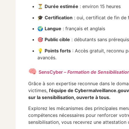
⏳
Durée estimée
: environ 15 heures
🎓
Certification
: oui, certificat de fin d
🌍
Langue
: français et anglais
🎯
Public cible
: débutants sans prérequi
💡
Points forts
: Accès gratuit, reconnu pa
avancés.
🧠
SensCyber –
Formation de Sensibilisatio
Grâce à son expertise reconnue dans le domaine
victimes,
l’équipe de Cybermalveillance.gouv.
sur la sensibilisation, ouverte à tous.
Explorez les mécanismes des principales mena
compétences nécessaires pour renforcer votre p
sensibilisation, vous recevrez une attestation 