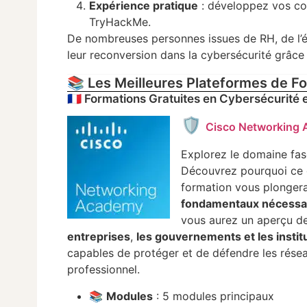
Expérience pratique
: développez vos co
TryHackMe.
De nombreuses personnes issues de RH, de l’éd
leur reconversion dans la cybersécurité grâce 
📚 Les Meilleures Plateformes de F
🇫🇷 Formations Gratuites en Cybersécurité 
🛡️
Cisco Networking
Explorez le domaine fas
Découvrez pourquoi ce do
formation vous plongera
fondamentaux nécessai
vous aurez un aperçu d
entreprises
,
les gouvernements et les instit
capables de protéger et de défendre les rés
professionnel.
📚
Modules
: 5 modules principaux