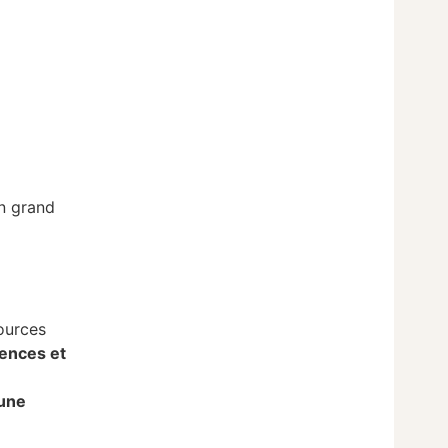
on grand
ources
tences et
 une