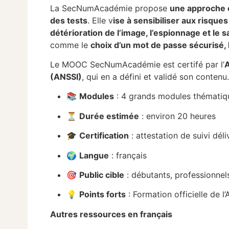
La SecNumAcadémie propose
une approche c
des tests
. Elle v
ise à sensibiliser aux risque
détérioration de l’image, l’espionnage et le 
comme le
choix d’un mot de passe sécurisé, 
Le MOOC SecNumAcadémie est certifé par l’
A
(ANSSI)
, qui en a défini et validé son contenu
📚
Modules
: 4 grands modules thématiq
⏳
Durée estimée
: environ 20 heures
🎓
Certification
: attestation de suivi déli
🌍
Langue
: français
🎯
Public cible
: débutants, professionnel
💡
Points forts
: Formation officielle de l
Autres ressources en français