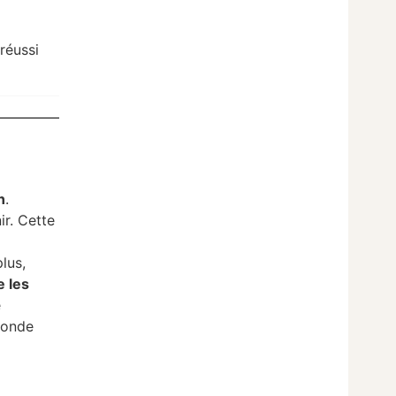
réussi
n
.
ir. Cette
lus,
e les
é
monde