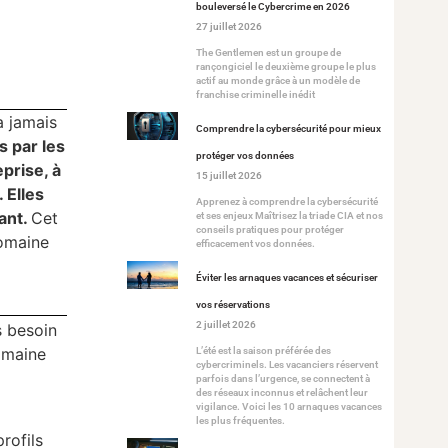
bouleversé le Cybercrime en 2026
27 juillet 2026
The Gentlemen est un groupe de
rançongiciel le deuxième groupe le plus
actif au monde grâce à un modèle de
franchise criminelle inédit
a jamais
Comprendre la cybersécurité pour mieux
s par les
protéger vos données
prise, à
15 juillet 2026
 Elles
Apprenez à comprendre la cybersécurité
ant.
Cet
et ses enjeux Maîtrisez la triade CIA et nos
conseils pratiques pour protéger
domaine
efficacement vos données.
Éviter les arnaques vacances et sécuriser
vos réservations
2 juillet 2026
s besoin
domaine
L’été est la saison préférée des
cybercriminels. Les vacanciers réservent
parfois dans l’urgence, se connectent à
des réseaux inconnus et relâchent leur
vigilance. Voici les 10 arnaques vacances
les plus fréquentes.
rofils