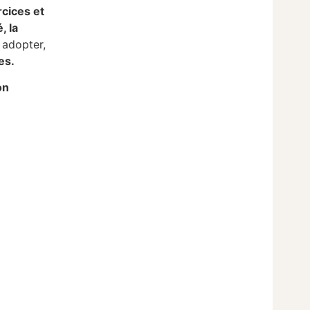
rcices et
, la
 adopter,
es.
on