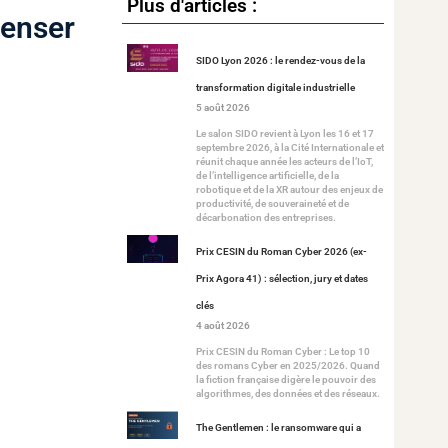
Plus d'articles :
penser
SIDO Lyon 2026 : le rendez-vous de la
transformation digitale industrielle
5 août 2026
Le salon SIDO revient à Lyon les 16 et 17
septembre 2026, à la Cité Internationale et
réunit chaque année les acteurs de l’IoT,
de l’intelligence artificielle, de la
robotique et de la XR autour des enjeux de
productivité, de souveraineté et de
décarbonation des entreprises.
Prix CESIN du Roman Cyber 2026 (ex-
Prix Agora 41) : sélection, jury et dates
clés
4 août 2026
Prix CESIN du Roman Cyber : Le top 10
des romans Cyber en 2025/2026. Quand
la fiction française digère le pouvoir des
algorithmes, des données et des réseaux.
The Gentlemen : le ransomware qui a