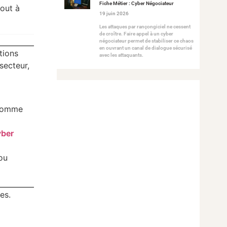
Fiche Métier : Cyber Négociateur
tout à
19 juin 2026
Les attaques par rançongiciel ne cessent
de croître. Faire appel à un cyber
négociateur permet de stabiliser ce chaos
en ouvrant un canal de dialogue sécurisé
tions
avec les attaquants.
secteur,
 comme
yber
 ou
es.