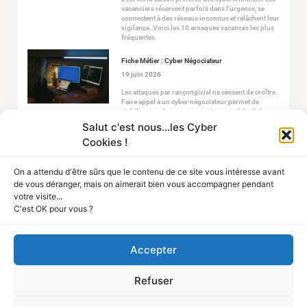
vacanciers réservent parfois dans l’urgence, se
connectent à des réseaux inconnus et relâchent leur
vigilance. Voici les 10 arnaques vacances les plus
fréquentes.
Fiche Métier : Cyber Négociateur
19 juin 2026
Les attaques par rançongiciel ne cessent de croître.
Faire appel à un cyber négociateur permet de
stabiliser ce chaos en ouvrant un canal de dialogue
sécurisé avec les attaquants.
Salut c'est nous...les Cyber
Cookies !
On a attendu d'être sûrs que le contenu de ce site vous intéresse avant
de vous déranger, mais on aimerait bien vous accompagner pendant
votre visite...
C'est OK pour vous ?
Tout Sur La Cyber
Accepter
A PROPOS
Refuser
Mentions légales
Politique de confidentialité
Politique des cookies