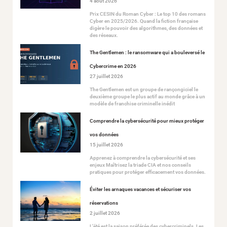
4 août 2026
Prix CESIN du Roman Cyber : Le top 10 des romans
Cyber en 2025/2026. Quand la fiction française
digère le pouvoir des algorithmes, des données et
des réseaux.
The Gentlemen : le ransomware qui a bouleversé le
Cybercrime en 2026
27 juillet 2026
The Gentlemen est un groupe de rançongiciel le
deuxième groupe le plus actif au monde grâce à un
modèle de franchise criminelle inédit
Comprendre la cybersécurité pour mieux protéger
vos données
15 juillet 2026
Apprenez à comprendre la cybersécurité et ses
enjeux Maîtrisez la triade CIA et nos conseils
pratiques pour protéger efficacement vos données.
Éviter les arnaques vacances et sécuriser vos
réservations
2 juillet 2026
L’été est la saison préférée des cybercriminels. Les