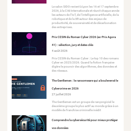
Le salon SIDO revient à Lyon les 16 et 17 septembre
2026, à la Cité Internationale et réunit chaque année
les acteurs de l’IoT, de l’intelligence artificielle, de la
robotique et de la XR autour des enjeux de
productivité, de souveraineté et de décarbonation
des entreprises.
Prix CESIN du Roman Cyber 2026 (ex-Prix Agora
41) : sélection, jury et dates clés
4 août 2026
Prix CESIN du Roman Cyber : Le top 10 des romans
Cyber en 2025/2026. Quand la fiction française
digère le pouvoir des algorithmes, des données et
des réseaux.
The Gentlemen : le ransomware qui a bouleversé le
Cybercrime en 2026
27 juillet 2026
The Gentlemen est un groupe de rançongiciel le
deuxième groupe le plus actif au monde grâce à un
modèle de franchise criminelle inédit
Comprendre la cybersécurité pour mieux protéger
vos données