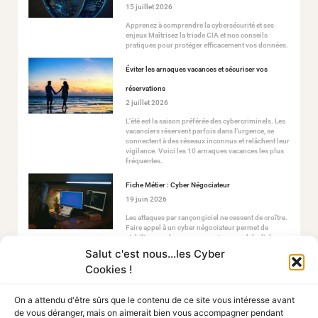
15 juillet 2026
Apprenez à comprendre la cybersécurité et ses
enjeux Maîtrisez la triade CIA et nos conseils
pratiques pour protéger efficacement vos données.
Éviter les arnaques vacances et sécuriser vos
réservations
2 juillet 2026
L’été est la saison préférée des cybercriminels. Les
vacanciers réservent parfois dans l’urgence, se
connectent à des réseaux inconnus et relâchent leur
vigilance. Voici les 10 arnaques vacances les plus
fréquentes.
Fiche Métier : Cyber Négociateur
19 juin 2026
Les attaques par rançongiciel ne cessent de croître.
Faire appel à un cyber négociateur permet de
stabiliser ce chaos en ouvrant un canal de dialogue
sécurisé avec les attaquants.
Salut c'est nous...les Cyber
Cookies !
On a attendu d'être sûrs que le contenu de ce site vous intéresse avant
de vous déranger, mais on aimerait bien vous accompagner pendant