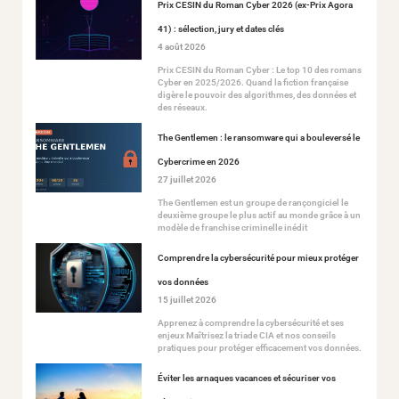
Prix CESIN du Roman Cyber 2026 (ex-Prix Agora
41) : sélection, jury et dates clés
4 août 2026
Prix CESIN du Roman Cyber : Le top 10 des romans
Cyber en 2025/2026. Quand la fiction française
digère le pouvoir des algorithmes, des données et
des réseaux.
The Gentlemen : le ransomware qui a bouleversé le
Cybercrime en 2026
27 juillet 2026
The Gentlemen est un groupe de rançongiciel le
deuxième groupe le plus actif au monde grâce à un
modèle de franchise criminelle inédit
Comprendre la cybersécurité pour mieux protéger
vos données
15 juillet 2026
Apprenez à comprendre la cybersécurité et ses
enjeux Maîtrisez la triade CIA et nos conseils
pratiques pour protéger efficacement vos données.
Éviter les arnaques vacances et sécuriser vos