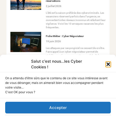
réservations
2 juillet 2026
L’été est la saison préférée des cybercriminels. Les
vacanciers réservent parfois dans l’urgence, se
connectent à des réseaux inconnus et relâchent leur
vigilance. Voici les 10 arnaques vacances les plus
fréquentes.
Fiche Métier : Cyber Négociateur
19 juin 2026
Les attaques par rançongiciel ne cessent de croître.
Faire appel à un cyber négociateur permet de
stabiliser ce chaos en ouvrant un canal de dialogue
sécurisé avec les attaquants.
Salut c'est nous...les Cyber
Cookies !
On a attendu d'être sûrs que le contenu de ce site vous intéresse avant
de vous déranger, mais on aimerait bien vous accompagner pendant
votre visite...
C'est OK pour vous ?
Tout Sur La Cyber
Accepter