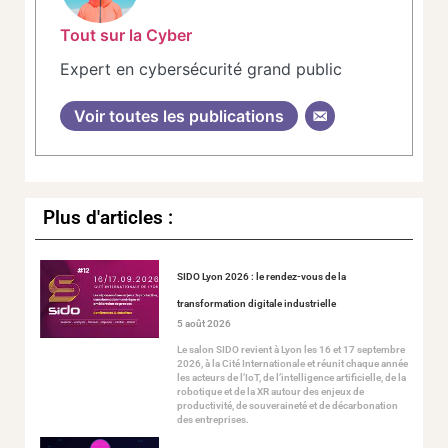
Tout sur la Cyber
Expert en cybersécurité grand public
Voir toutes les publications
Plus d'articles :
SIDO Lyon 2026 : le rendez-vous de la
transformation digitale industrielle
5 août 2026
Le salon SIDO revient à Lyon les 16 et 17 septembre
2026, à la Cité Internationale et réunit chaque année
les acteurs de l’IoT, de l’intelligence artificielle, de la
robotique et de la XR autour des enjeux de
productivité, de souveraineté et de décarbonation
des entreprises.