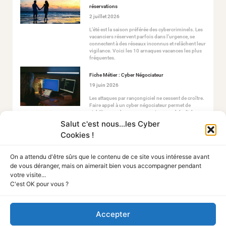
réservations
2 juillet 2026
L’été est la saison préférée des cybercriminels. Les
vacanciers réservent parfois dans l’urgence, se
connectent à des réseaux inconnus et relâchent leur
vigilance. Voici les 10 arnaques vacances les plus
fréquentes.
Fiche Métier : Cyber Négociateur
19 juin 2026
Les attaques par rançongiciel ne cessent de croître.
Faire appel à un cyber négociateur permet de
stabiliser ce chaos en ouvrant un canal de dialogue
sécurisé avec les attaquants.
Salut c'est nous...les Cyber
Cookies !
On a attendu d'être sûrs que le contenu de ce site vous intéresse avant
de vous déranger, mais on aimerait bien vous accompagner pendant
votre visite...
C'est OK pour vous ?
Tout Sur La Cyber
Accepter