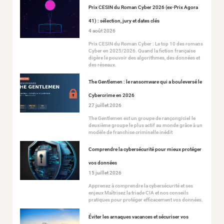
Prix CESIN du Roman Cyber 2026 (ex-Prix Agora
41) : sélection, jury et dates clés
4 août 2026
Prix CESIN du Roman Cyber : Le top 10 des romans
Cyber en 2025/2026. Quand la fiction française
digère le pouvoir des algorithmes, des données et
des réseaux.
The Gentlemen : le ransomware qui a bouleversé le
Cybercrime en 2026
27 juillet 2026
The Gentlemen est un groupe de rançongiciel le
deuxième groupe le plus actif au monde grâce à un
modèle de franchise criminelle inédit
Comprendre la cybersécurité pour mieux protéger
vos données
15 juillet 2026
Apprenez à comprendre la cybersécurité et ses
enjeux Maîtrisez la triade CIA et nos conseils
pratiques pour protéger efficacement vos données.
Éviter les arnaques vacances et sécuriser vos