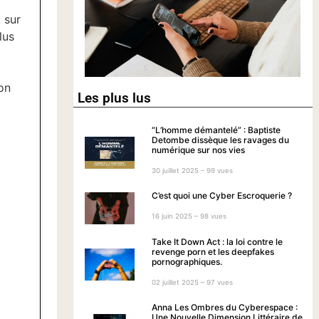
 sur
lus
ton
Les plus lus
“L’homme démantelé” : Baptiste
Detombe dissèque les ravages du
numérique sur nos vies
30 juillet 2025 – 99 vues
C’est quoi une Cyber Escroquerie ?
16 juin 2025 – 98 vues
Take It Down Act : la loi contre le
revenge porn et les deepfakes
pornographiques.
02 juillet 2025 – 97 vues
Anna Les Ombres du Cyberespace :
Une Nouvelle Dimension Littéraire de