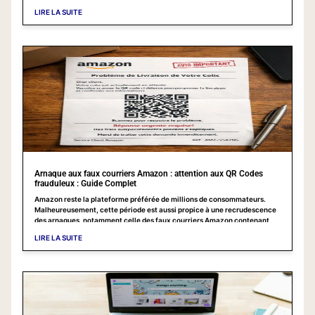
aujourd’hui à grande échelle à travers une nouvelle arnaque aux faux
LIRE LA SUITE
CAPTCHA,
Arnaque aux faux courriers Amazon : attention aux QR Codes
frauduleux : Guide Complet
Amazon reste la plateforme préférée de millions de consommateurs.
Malheureusement, cette période est aussi propice à une recrudescence
des arnaques, notamment celle des faux courriers Amazon contenant
des QR Codes frauduleux. Cette escroquerie touche de plus en plus de
LIRE LA SUITE
particuliers et peut avoir de lourdes conséquences.