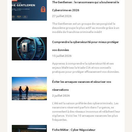
The Gentlemen : le ransomware qui a bouleversé le
Cybercrime en 2026
27 juillet 2026
The Gentlemen est un groupe de rançongiciel le
deuxième groupe le plus actif au monde grâce à un
modèle de franchise criminelle inédit
Comprendre la cybersécurité pour mieux protéger
vos données
15 juillet 2026
Apprenez à comprendre la cybersécurité et ses
enjeux Maîtrisez la triade CIA et nos conseils
pratiques pour protéger efficacement vos données.
Éviter les arnaques vacances et sécuriser vos
réservations
2 juillet 2026
L’été est la saison préférée des cybercriminels. Les
vacanciers réservent parfois dans l’urgence, se
connectent à des réseaux inconnus et relâchent leur
vigilance. Voici les 10 arnaques vacances les plus
fréquentes.
Fiche Métier : Cyber Négociateur