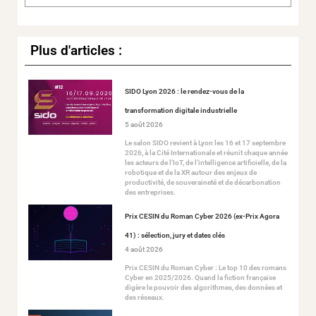
Plus d'articles :
SIDO Lyon 2026 : le rendez-vous de la
transformation digitale industrielle
5 août 2026
Le salon SIDO revient à Lyon les 16 et 17 septembre
2026, à la Cité Internationale et réunit chaque année
les acteurs de l’IoT, de l’intelligence artificielle, de la
robotique et de la XR autour des enjeux de
productivité, de souveraineté et de décarbonation
des entreprises.
Prix CESIN du Roman Cyber 2026 (ex-Prix Agora
41) : sélection, jury et dates clés
4 août 2026
Prix CESIN du Roman Cyber : Le top 10 des romans
Cyber en 2025/2026. Quand la fiction française
digère le pouvoir des algorithmes, des données et
des réseaux.