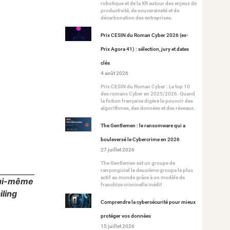
robotique et de la XR autour des enjeux de
productivité, de souveraineté et de
décarbonation des entreprises.
Prix CESIN du Roman Cyber 2026 (ex-
Prix Agora 41) : sélection, jury et dates
clés
4 août 2026
Prix CESIN du Roman Cyber : Le top 10
des romans Cyber en 2025/2026. Quand
la fiction française digère le pouvoir des
algorithmes, des données et des réseaux.
The Gentlemen : le ransomware qui a
bouleversé le Cybercrime en 2026
27 juillet 2026
The Gentlemen est un groupe de
rançongiciel le deuxième groupe le plus
actif au monde grâce à un modèle de
 lui-même
franchise criminelle inédit
iling
Comprendre la cybersécurité pour mieux
protéger vos données
15 juillet 2026