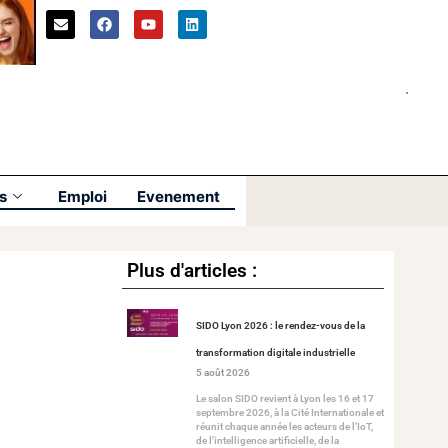
s
Emploi
Evenement
Plus d'articles :
SIDO Lyon 2026 : le rendez-vous de la
transformation digitale industrielle
5 août 2026
Le salon SIDO revient à Lyon les 16 et 17
septembre 2026, à la Cité Internationale et
réunit chaque année les acteurs de l’IoT,
de l’intelligence artificielle, de la