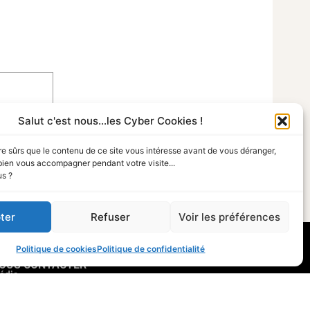
Salut c'est nous...les Cyber Cookies !
re sûrs que le contenu de ce site vous intéresse avant de vous déranger,
bien vous accompagner pendant votre visite...
us ?
ter
Refuser
Voir les préférences
Politique de cookies
Politique de confidentialité
OUS CONTACTER
édia
ous rejoindre
ui sommes-nous