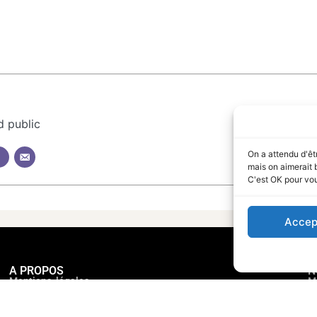
d public
On a attendu d'êt
mais on aimerait 
C'est OK pour vo
Accep
A PROPOS
N
Mentions légales
M
Politique de confidentialité
N
Politique des cookies
Q