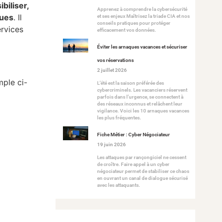
biliser,
Apprenez à comprendre la cybersécurité
ques
. Il
et ses enjeux Maîtrisez la triade CIA et nos
conseils pratiques pour protéger
ervices
efficacement vos données.
Éviter les arnaques vacances et sécuriser
vos réservations
2 juillet 2026
mple ci-
L’été est la saison préférée des
cybercriminels. Les vacanciers réservent
parfois dans l’urgence, se connectent à
des réseaux inconnus et relâchent leur
vigilance. Voici les 10 arnaques vacances
les plus fréquentes.
Fiche Métier : Cyber Négociateur
19 juin 2026
Les attaques par rançongiciel ne cessent
de croître. Faire appel à un cyber
négociateur permet de stabiliser ce chaos
en ouvrant un canal de dialogue sécurisé
avec les attaquants.