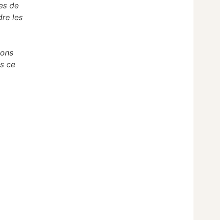
es de
dre les
tons
ns ce