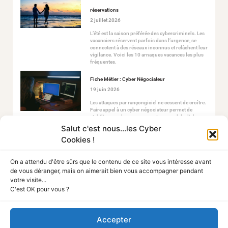
réservations
2 juillet 2026
L’été est la saison préférée des cybercriminels. Les
vacanciers réservent parfois dans l’urgence, se
connectent à des réseaux inconnus et relâchent leur
vigilance. Voici les 10 arnaques vacances les plus
fréquentes.
Fiche Métier : Cyber Négociateur
19 juin 2026
Les attaques par rançongiciel ne cessent de croître.
Faire appel à un cyber négociateur permet de
stabiliser ce chaos en ouvrant un canal de dialogue
sécurisé avec les attaquants.
Salut c'est nous...les Cyber
Cookies !
On a attendu d'être sûrs que le contenu de ce site vous intéresse avant
de vous déranger, mais on aimerait bien vous accompagner pendant
votre visite...
C'est OK pour vous ?
Tout Sur La Cyber
Accepter