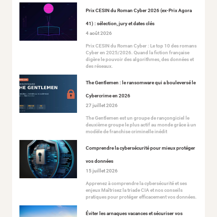
Prix CESIN du Roman Cyber 2026 (ex-Prix Agora
41) : sélection, jury et dates clés
4 août 2026
Prix CESIN du Roman Cyber : Le top 10 des romans
Cyber en 2025/2026. Quand la fiction française
digère le pouvoir des algorithmes, des données et
des réseaux.
The Gentlemen : le ransomware qui a bouleversé le
Cybercrime en 2026
27 juillet 2026
The Gentlemen est un groupe de rançongiciel le
deuxième groupe le plus actif au monde grâce à un
modèle de franchise criminelle inédit
Comprendre la cybersécurité pour mieux protéger
vos données
15 juillet 2026
Apprenez à comprendre la cybersécurité et ses
enjeux Maîtrisez la triade CIA et nos conseils
pratiques pour protéger efficacement vos données.
Éviter les arnaques vacances et sécuriser vos