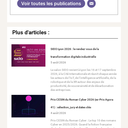
Voir toutes les publications
Plus d'articles :
SIDO Lyon 2026 : le rendez-vous de la
transformation digitale industrielle
5 août 2026
Le salon SIDO revient à Lyon les 16 et 17 septembre
2026, à la Cité Internationale et réunit chaque année
les acteurs de l’IoT, de l’intelligence artificielle, de la
robotique et de la XR autour des enjeux de
productivité, de souveraineté et de décarbonation
des entreprises.
Prix CESIN du Roman Cyber 2026 (ex-Prix Agora
41) : sélection, jury et dates clés
4 août 2026
Prix CESIN du Roman Cyber : Le top 10 des romans
Cyber en 2025/2026. Quand la fiction française