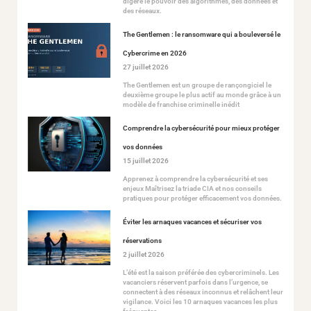
digère le pouvoir des algorithmes, des données et
des réseaux.
The Gentlemen : le ransomware qui a bouleversé le
Cybercrime en 2026
27 juillet 2026
The Gentlemen est un groupe de rançongiciel le
deuxième groupe le plus actif au monde grâce à un
modèle de franchise criminelle inédit
Comprendre la cybersécurité pour mieux protéger
vos données
15 juillet 2026
Apprenez à comprendre la cybersécurité et ses
enjeux Maîtrisez la triade CIA et nos conseils
pratiques pour protéger efficacement vos données.
Éviter les arnaques vacances et sécuriser vos
réservations
2 juillet 2026
L’été est la saison préférée des cybercriminels. Les
vacanciers réservent parfois dans l’urgence, se
connectent à des réseaux inconnus et relâchent leur
vigilance. Voici les 10 arnaques vacances les plus