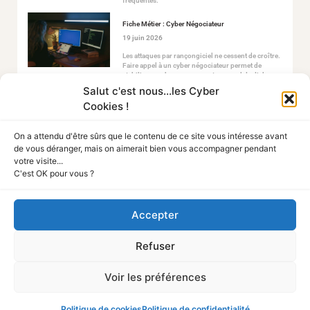
fréquentes.
Fiche Métier : Cyber Négociateur
19 juin 2026
Les attaques par rançongiciel ne cessent de croître.
Faire appel à un cyber négociateur permet de
stabiliser ce chaos en ouvrant un canal de dialogue
sécurisé avec les attaquants.
Salut c'est nous...les Cyber
Cookies !
On a attendu d'être sûrs que le contenu de ce site vous intéresse avant
de vous déranger, mais on aimerait bien vous accompagner pendant
votre visite...
C'est OK pour vous ?
Tout Sur La Cyber
Accepter
A PROPOS
Refuser
Mentions légales
Politique de confidentialité
Politique des cookies
Voir les préférences
NOUS CONTACTER
Média
Nous rejoindre
Qui sommes-nous
Politique de cookies
Politique de confidentialité