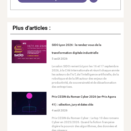
Plus d'articles :
SIDO Lyon 2026 : le rendez-vous de la
transformation digitale industrielle
5 août 2026
Le salon SIDO revient à Lyon les 16 et 17 septembre
2026, à la Cité Internationale et réunit chaque année
les acteurs de l’IoT, de l’intelligence artificielle, de la
robotique et de la XR autour des enjeux de
productivité, de souveraineté et de décarbonation
des entreprises.
Prix CESIN du Roman Cyber 2026 (ex-Prix Agora
41) : sélection, jury et dates clés
4 août 2026
Prix CESIN du Roman Cyber : Le top 10 des romans
Cyber en 2025/2026. Quand la fiction française
digère le pouvoir des algorithmes, des données et
des réseaux.