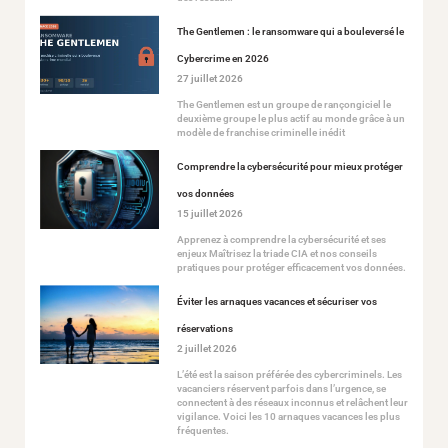
The Gentlemen : le ransomware qui a bouleversé le
Cybercrime en 2026
27 juillet 2026
The Gentlemen est un groupe de rançongiciel le
deuxième groupe le plus actif au monde grâce à un
modèle de franchise criminelle inédit
Comprendre la cybersécurité pour mieux protéger
vos données
15 juillet 2026
Apprenez à comprendre la cybersécurité et ses
enjeux Maîtrisez la triade CIA et nos conseils
pratiques pour protéger efficacement vos données.
Éviter les arnaques vacances et sécuriser vos
réservations
2 juillet 2026
L’été est la saison préférée des cybercriminels. Les
vacanciers réservent parfois dans l’urgence, se
connectent à des réseaux inconnus et relâchent leur
vigilance. Voici les 10 arnaques vacances les plus
fréquentes.