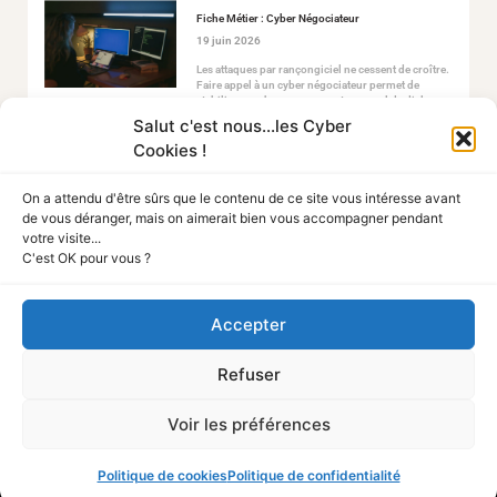
Fiche Métier : Cyber Négociateur
19 juin 2026
Les attaques par rançongiciel ne cessent de croître.
Faire appel à un cyber négociateur permet de
stabiliser ce chaos en ouvrant un canal de dialogue
sécurisé avec les attaquants.
Salut c'est nous...les Cyber
Cookies !
On a attendu d'être sûrs que le contenu de ce site vous intéresse avant
de vous déranger, mais on aimerait bien vous accompagner pendant
votre visite...
C'est OK pour vous ?
Tout Sur La Cyber
Accepter
A PROPOS
Refuser
Mentions légales
Politique de confidentialité
Politique des cookies
Voir les préférences
NOUS CONTACTER
Média
Nous rejoindre
Qui sommes-nous
Politique de cookies
Politique de confidentialité