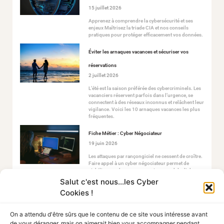
15 juillet 2026
Apprenez à comprendre la cybersécurité et ses
enjeux Maîtrisez la triade CIA et nos conseils
pratiques pour protéger efficacement vos données.
Éviter les arnaques vacances et sécuriser vos
réservations
2 juillet 2026
L’été est la saison préférée des cybercriminels. Les
vacanciers réservent parfois dans l’urgence, se
connectent à des réseaux inconnus et relâchent leur
vigilance. Voici les 10 arnaques vacances les plus
fréquentes.
Fiche Métier : Cyber Négociateur
19 juin 2026
Les attaques par rançongiciel ne cessent de croître.
Faire appel à un cyber négociateur permet de
stabiliser ce chaos en ouvrant un canal de dialogue
sécurisé avec les attaquants.
Salut c'est nous...les Cyber
Cookies !
On a attendu d'être sûrs que le contenu de ce site vous intéresse avant
de vous déranger, mais on aimerait bien vous accompagner pendant