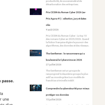
productivité, de souveraineté et de
décarbonation des entreprises.
Prix CESIN du Roman Cyber 2026 (ex-
Prix Agora 41) : sélection, jury et dates
clés
4 août 2026
Prix CESIN du Roman Cyber : Le top 10
des romans Cyber en 2025/2026. Quand
la fiction française digère le pouvoir des
algorithmes, des données et des réseaux.
The Gentlemen : le ransomware qui a
bouleversé le Cybercrime en 2026
27 juillet 2026
The Gentlemen est un groupe de
rançongiciel le deuxième groupe le plus
actif au monde grâce à un modèle de
e passe.
franchise criminelle inédit
Comprendre la cybersécurité pour mieux
la
protéger vos données
er une
15 juillet 2026
ots d’un