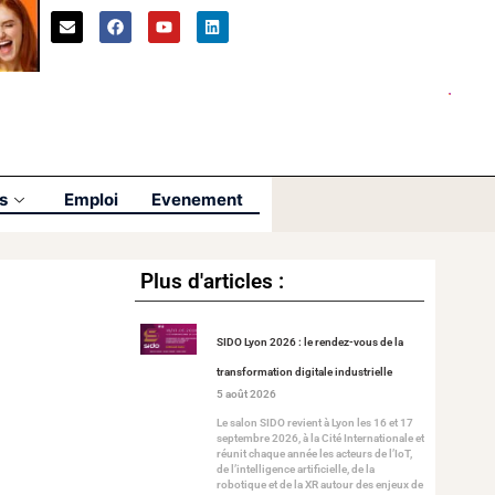
s
Emploi
Evenement
Plus d'articles :
SIDO Lyon 2026 : le rendez-vous de la
transformation digitale industrielle
5 août 2026
Le salon SIDO revient à Lyon les 16 et 17
septembre 2026, à la Cité Internationale et
réunit chaque année les acteurs de l’IoT,
de l’intelligence artificielle, de la
robotique et de la XR autour des enjeux de